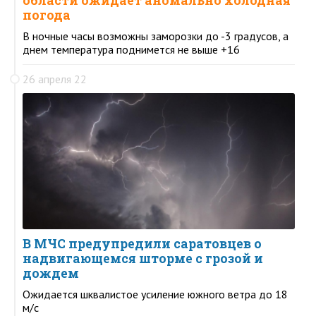
области ожидает аномально холодная
погода
В ночные часы возможны заморозки до -3 градусов, а
днем температура поднимется не выше +16
26 апреля 22
В МЧС предупредили саратовцев о
надвигающемся шторме с грозой и
дождем
Ожидается шквалистое усиление южного ветра до 18
м/с