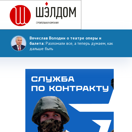
Вячеслав Володин о театре оперы и
балета:
Разломали все, а теперь думаем, как
дальше быть