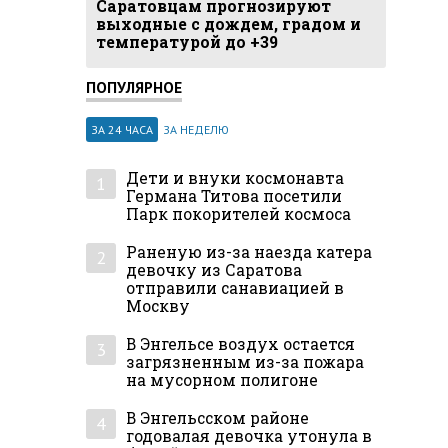
Саратовцам прогнозируют
выходные с дождем, градом и
температурой до +39
ПОПУЛЯРНОЕ
ЗА 24 ЧАСА
ЗА НЕДЕЛЮ
Дети и внуки космонавта
1
Германа Титова посетили
Парк покорителей космоса
Раненую из-за наезда катера
2
девочку из Саратова
отправили санавиацией в
Москву
В Энгельсе воздух остается
3
загрязненным из-за пожара
на мусорном полигоне
В Энгельсском районе
4
годовалая девочка утонула в