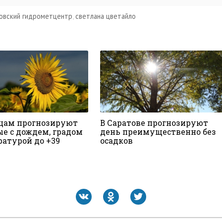
овский гидрометцентр
,
светлана цветайло
цам прогнозируют
В Саратове прогнозируют
е с дождем, градом
день преимущественно без
ратурой до +39
осадков