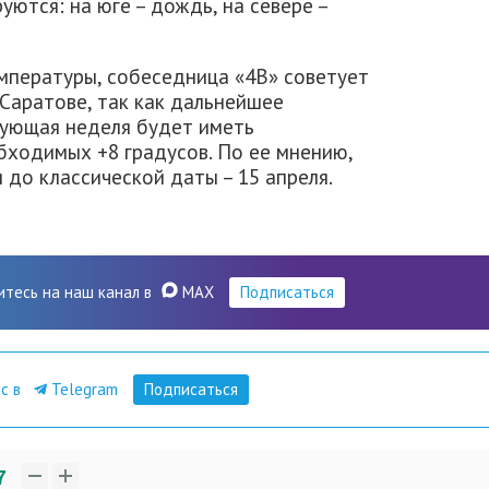
ются: на юге – дождь, на севере –
мпературы, собеседница «4В» советует
Саратове, так как дальнейшее
дующая неделя будет иметь
ходимых +8 градусов. По ее мнению,
до классической даты – 15 апреля.
итесь на наш канал в
MAX
Подписаться
ас в
Telegram
Подписаться
7