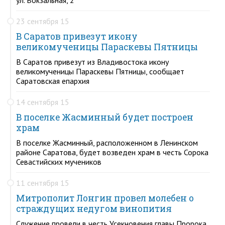
23 сентября 15
В Саратов привезут икону
великомученицы Параскевы Пятницы
В Саратов привезут из Владивостока икону
великомученицы Параскевы Пятницы, сообщает
Саратовская епархия
14 сентября 15
В поселке Жасминный будет построен
храм
В поселке Жасминный, расположенном в Ленинском
районе Саратова, будет возведен храм в честь Сорока
Севастийских мучеников
11 сентября 15
Митрополит Лонгин провел молебен о
страждущих недугом винопития
Служение провели в честь Усекновения главы Пророка,