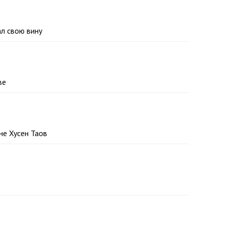
ал свою вину
ве
не Хусен Таов