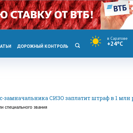
в Саратове
+24°C
АТЬИ
ДОРОЖНЫЙ КОНТРОЛЬ
кс-замначальника СИЗО заплатит штраф в 1 млн 
и специального звания