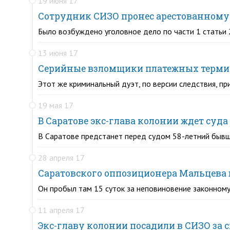
19 июня 17
Сотрудник СИЗО пронес арестованному
Было возбуждено уголовное дело по части 1 статьи 
13 июня 17
Серийные взломщики платежных термин
Этот же криминальный дуэт, по версии следствия, пр
19 мая 17
В Саратове экс-глава колонии ждет суд
В Саратове предстанет перед судом 58-летний бывш
28 апреля 17
Саратовского оппозиционера Мальцева
Он пробыл там 15 суток за неповиновение законном
11 апреля 17
Экс-главу колонии посадили в СИЗО за 