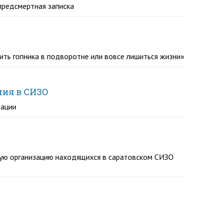
 предсмертная записка
тить гопника в подворотне или вовсе лишиться жизни»
ния в СИЗО
рации
кую организацию находящихся в саратовском СИЗО