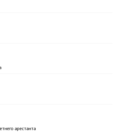
а
етнего арестанта