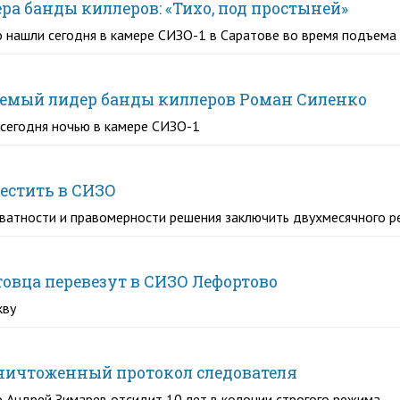
а банды киллеров: «Тихо, под простыней»
о нашли сегодня в камере СИЗО-1 в Саратове во время подъема
гаемый лидер банды киллеров Роман Силенко
 сегодня ночью в камере СИЗО-1
естить в СИЗО
ватности и правомерности решения заключить двухмесячного р
товца перевезут в СИЗО Лефортово
кву
ничтоженный протокол следователя
во Андрей Зимарев отсидит 10 лет в колонии строгого режима