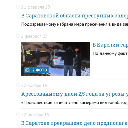
21 февраля 23
В Саратовской области преступник заде
Подозреваемому избрана мера пресечения в виде за
2 февраля 23
В Карелии са
По данному факту
2 ФОТО
22 ноября 19
Арестованному дали 2,5 года за угроз
«Происшествие запечатлено камерами видеонаблюден
22 октября 19
В Саратове прекращено дело предполага