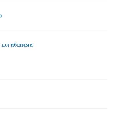
о
 3 погибшими