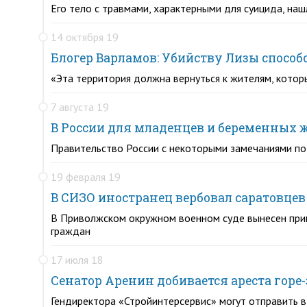
Его тело с травмами, характерными для суицида, наш
14 октября 19
Блогер Варламов: Убийству Лизы способ
«Эта территория должна вернуться к жителям, которы
7 августа 19
В России для младенцев и беременных 
Правительство России с некоторыми замечаниями п
19 февраля 19
В СИЗО иностранец вербовал саратовце
В Приволжском окружном военном суде вынесен приг
граждан
17 июля 18
Сенатор Аренин добивается ареста горе
Гендиректора «Стройинтерсервис» могут отправить в