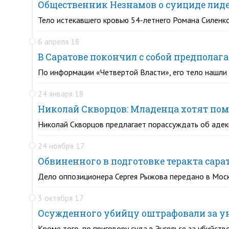
Общественник Незнамов о суициде лидер
Тело истекавшего кровью 54-летнего Романа Силенк
6 апреля 18
В Саратове покончил с собой предпола
По информации «Четвертой Власти», его тело нашли
24 января 18
Николай Скворцов: Младенца хотят пом
Николай Скворцов предлагает порассуждать об адек
24 ноября 17
Обвиненного в подготовке теракта сара
Дело оппозиционера Сергея Рыжова передано в Мос
3 октября 17
Осужденного убийцу оштрафовали за у
Кроме того, по приговору суда в Энгельсе за убийст