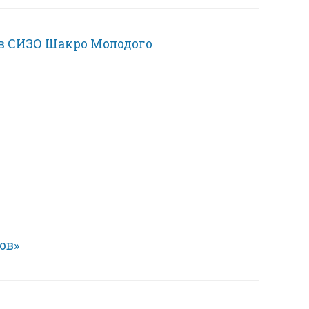
 в СИЗО Шакро Молодого
ов»