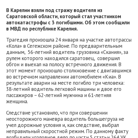
В Карелии взяли под стражу водителя из
Саратовской области, который стал участником
автокатастрофы с 3 погибшими. Об этом сообщили
в МВД по республике Карелия.
Трагедия произошла 24 января на участке автотрассы
«Кола» в Сегежском районе. По предварительным
данным, 56-летний водитель грузовика «Скания», за
рулем которого находился саратовец, совершил
обгон и выехал на полосу встречного движения. В
этот момент произошло столкновение с двигавшимся
во встречном направлении автомобилем «Киа». В
результате аварии на месте погибло три человека:
38-летний водитель легковой машины и двое его
пассажиров – 62-летний мужчина и 61-летняя
женщина.
Следствие установило, что при совершении
неосторожного маневра водитель большегруза не
учел дорожные условия и, как следствие, выбрал
неправильный скоростной режим. По данному факту
возбудили уголовное дело по части 5 статьи 264 УК