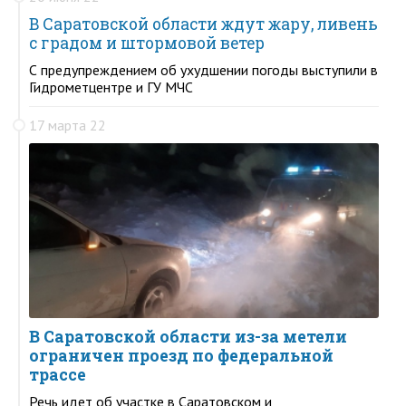
В Саратовской области ждут жару, ливень
с градом и штормовой ветер
С предупреждением об ухудшении погоды выступили в
Гидрометцентре и ГУ МЧС
17 марта 22
В Саратовской области из-за метели
ограничен проезд по федеральной
трассе
Речь идет об участке в Саратовском и