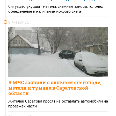
Ситуацию ухудшат метели, снежные заносы, гололед,
обледенение и налипание мокрого снега
8 января 21
В МЧС заявили о сильном снегопаде,
метели и тумане в Саратовской
области
Жителей Саратова просят не оставлять автомобили на
проезжей части