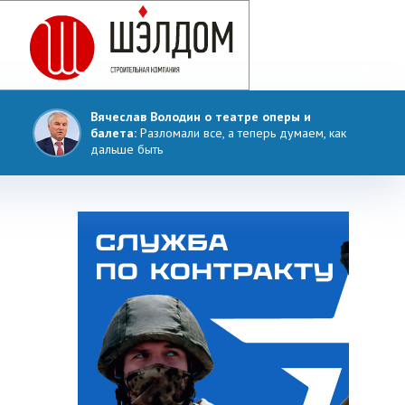
Вячеслав Володин о театре оперы и
балета:
Разломали все, а теперь думаем, как
дальше быть