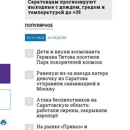
Саратовцам прогнозируют
выходные с дождем, градом и
температурой до +39
ПОПУЛЯРНОЕ
ЗА 24 ЧАСА
ЗА НЕДЕЛЮ
Дети и внуки космонавта
1
Германа Титова посетили
Парк покорителей космоса
Раненую из-за наезда катера
2
девочку из Саратова
отправили санавиацией в
Москву
Атака беспилотников на
3
Саратовскую область:
работали сирены, закрывали
аэропорт
На рынке «Привоз» и
4