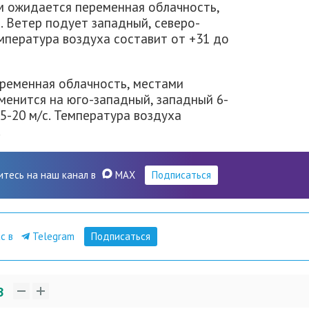
м ожидается переменная облачность,
. Ветер подует западный, северо-
емпература воздуха составит от +31 до
ременная облачность, местами
менится на юго-западный, западный 6-
15-20 м/с. Температура воздуха
.
итесь на наш канал в
MAX
Подписаться
ас в
Telegram
Подписаться
3