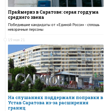
Праймериз в Саратове: серая гордума
среднего звена
Победившие кандидаты от «Единой Росси» - сплошь
невзрачные персоны
19 мая 21
На слушаниях поддержали поправки в
Устав Саратова из-за расширения
границ