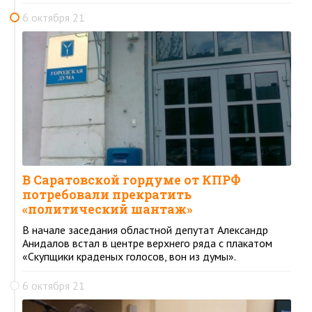
6 октября 21
В Саратовской гордуме от КПРФ
потребовали прекратить
«политический шантаж»
В начале заседания областной депутат Александр
Анидалов встал в центре верхнего ряда с плакатом
«Скупщики краденых голосов, вон из думы».
6 октября 21