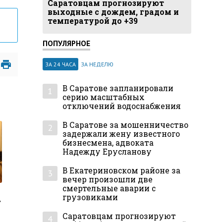
Саратовцам прогнозируют
выходные с дождем, градом и
температурой до +39
ПОПУЛЯРНОЕ
ЗА 24 ЧАСА
ЗА НЕДЕЛЮ
В Саратове запланировали
1
серию масштабных
отключений водоснабжения
В Саратове за мошенничество
2
задержали жену известного
бизнесмена, адвоката
Надежду Ерусланову
В Екатериновском районе за
3
вечер произошли две
смертельные аварии с
грузовиками
т
Саратовцам прогнозируют
4