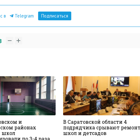
ас в
Telegram
Подписаться
3
овском и
В Саратовской области 4
ском районах
подрядчика срывают ремон
 школ
школ и детсадов
ровали по 3-4 раза