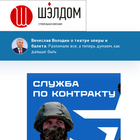
Вячеслав Володин о театре оперы и
балета:
Разломали все, а теперь думаем, как
дальше быть