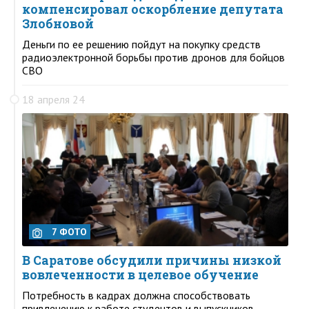
компенсировал оскорбление депутата
Злобновой
Деньги по ее решению пойдут на покупку средств
радиоэлектронной борьбы против дронов для бойцов
СВО
18 апреля 24
7 ФОТО
В Саратове обсудили причины низкой
вовлеченности в целевое обучение
Потребность в кадрах должна способствовать
привлечению к работе студентов и выпускников