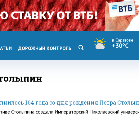
в Саратове
+30°C
АТЬИ
ДОРОЖНЫЙ КОНТРОЛЬ
столыпин
лнилось 164 года со дня рождения Петра Столы
ативе Столыпина создали Императорский Николаевский универс