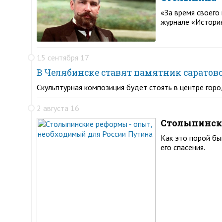
«За время своего
журнале «Истори
15 сентября 17
В Челябинске ставят памятник саратов
Скульптурная композиция будет стоять в центре горо
2 августа 16
Столыпински
Как это порой бы
его спасения.