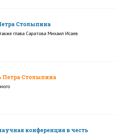
Петра Столыпина
также глава Саратова Михаил Исаев
ть Петра Столыпина
много
научная конференция в честь