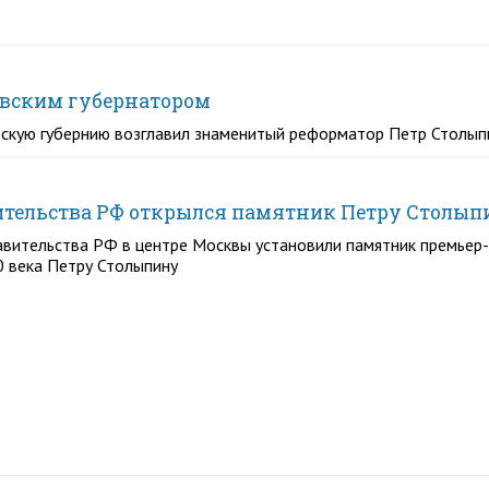
товским губернатором
овскую губернию возглавил знаменитый реформатор Петр Столып
ительства РФ открылся памятник Петру Столып
вительства РФ в центре Москвы установили памятник премьер-
0 века Петру Столыпину