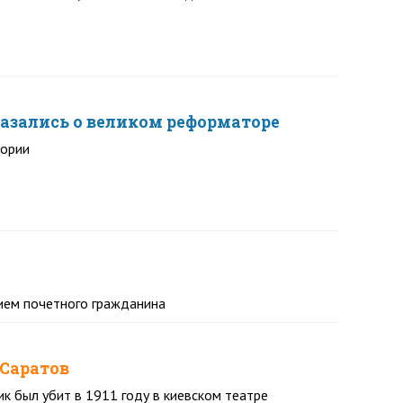
азались о великом реформаторе
тории
нием почетного гражданина
 Саратов
к был убит в 1911 году в киевском театре