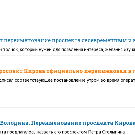
ают переименование проспекта своевременным и
 толчок, который нужен для появления интереса, желания изуч
проспект Кирова официально переименован в
дписал соответствующее постановление утром во время операт
Володина: Переименование проспекта Киров
нта предлагалось назвать его проспектом Петра Столыпина