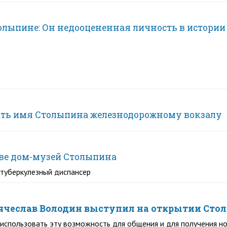
олыпине: Он недооцененная личность в истории
дать имя Столыпина железнодорожному вокзалу
ове дом-музей Столыпина
отуберкулезный диспансер
Вячеслав Володин выступил на открытии Сто
использовать эту возможность для общения и для получения н