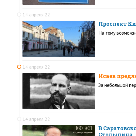
14 апреля 22
Проспект Ки
На тему возможно
14 апреля 22
Исаев предл
За небольшой пер
14 апреля 22
В Саратовск
Столыпина