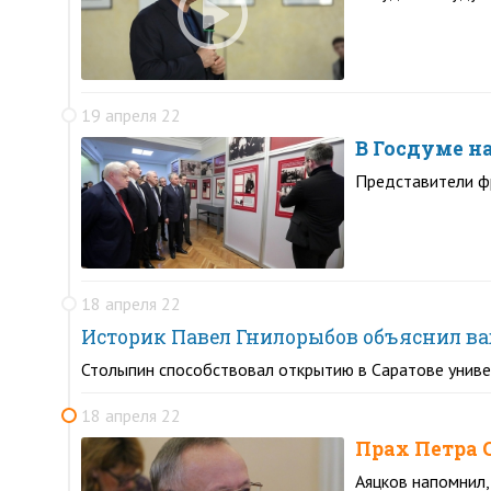
19 апреля 22
В Госдуме н
Представители ф
18 апреля 22
Историк Павел Гнилорыбов объяснил в
Столыпин способствовал открытию в Саратове универ
18 апреля 22
Прах Петра 
Аяцков напомнил,