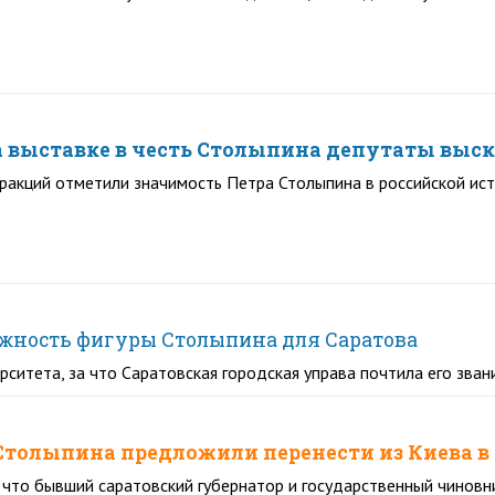
а выставке в честь Столыпина депутаты выск
ракций отметили значимость Петра Столыпина в российской ис
ажность фигуры Столыпина для Саратова
ситета, за что Саратовская городская управа почтила его зва
Столыпина предложили перенести из Киева в
 что бывший саратовский губернатор и государственный чиновни