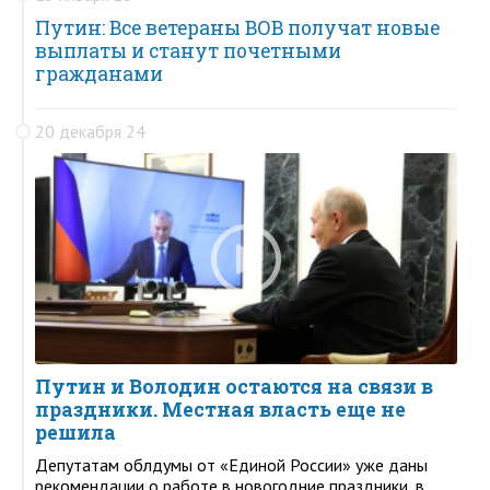
Путин: Все ветераны ВОВ получат новые
выплаты и станут почетными
гражданами
20 декабря 24
Путин и Володин остаются на связи в
праздники. Местная власть еще не
решила
Депутатам облдумы от «Единой России» уже даны
рекомендации о работе в новогодние праздники, в