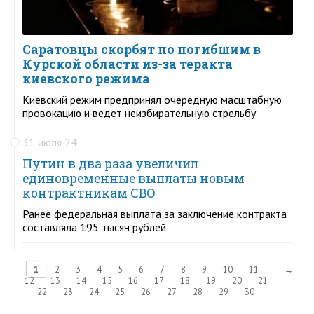
Саратовцы скорбят по погибшим в
Курской области из-за теракта
киевского режима
Киевский режим предпринял очередную масштабную
провокацию и ведет неизбирательную стрельбу
31 июля 24
Путин в два раза увеличил
единовременные выплаты новым
контрактникам СВО
Ранее федеральная выплата за заключение контракта
составляла 195 тысяч рублей
1
2
3
4
5
6
7
8
9
10
11
→
12
13
14
15
16
17
18
19
20
21
22
23
24
25
26
27
28
29
30