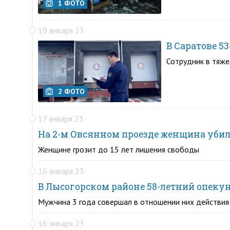
1 ФОТО
19 января 23
В Саратове 5
Сотрудник в тяже
2 ФОТО
17 января 23
На 2-м Овсянном проезде женщина убил
Женщине грозит до 15 лет лишения свободы
16 января 23
В Лысогорском районе 58-летний опекун
Мужчина 3 года совершал в отношении них действия 
16 января 23