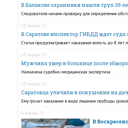
В Балакове охранники нашли труп 39-
Следователи начали проверку для определения обст
10 января 23
В Саратове инспектор ГИБДД ждет суда 
Статья предусматривает наказание вплоть до 8 лет
10 января 23
Мужчина умер в больнице после обморо
Назначена судебно-медицинская экспертиза
10 января 23
Саратовца уличили в покушении на дач
Ему грозит наказание в виде лишения свободы сроко
9 января 23
В Воскресен