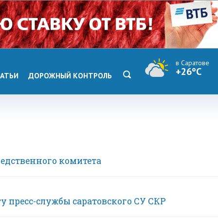
в Саратове
+26°C
АТЬИ
ДОРОЖНЫЙ КОНТРОЛЬ
ледственного комитета
у пресс-службы саратовского СУ СКР