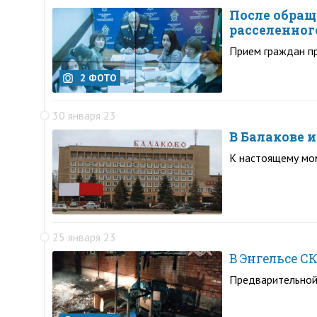
После обращ
расселенног
Прием граждан п
2 ФОТО
30 января 23
В Балакове 
К настоящему мо
25 января 23
В Энгельсе С
Предварительной