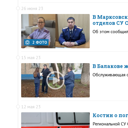
26 июня 23
В Марксовск
отделов СУ 
Об этом сообщил
2 ФОТО
15 мая 23
В Балакове 
Обслуживающая ор
12 мая 23
Костин о по
Региональной СУ 