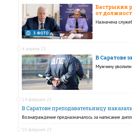
Бастрыкин р
от должнос
Назначена служеб
3 ФОТО
4 апреля 23
В Саратове 
Мужчину уволили 
14 февраля 23
В Саратове преподавательницу наказали
Вознаграждение предназначалось за написание дип
10 февраля 23