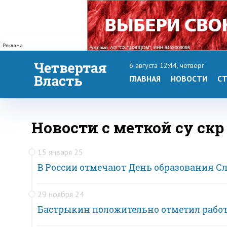
Реклама
6 августа 12:44, четверг
ГЛАВНАЯ
НОВОСТИ
СТ
Новости с меткой су скр
15 января 25
В России отмечают День образования С
29 ноября 24
Бастрыкин положительно отметил работ