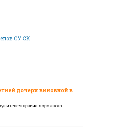
елов СУ СК
етней дочери виновной в
нарушителем правил дорожного