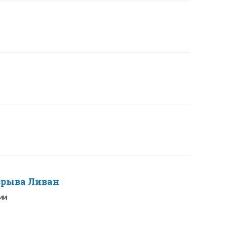
зрыва Ливан
ии