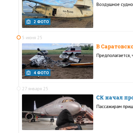
Воздушное судно
2 ФОТО
5 июня 25
В Саратовск
Предполагается,
4 ФОТО
27 января 25
СК начал пр
Пассажирам приш