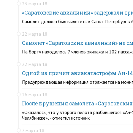
23 марта 18
«Саратовские авиалинии» задержали три
Самолет должен был вылететь в Санкт-Петербург в 6.
22 марта 18
Самолет «Саратовских авиалиний» не см
На борту находилось 7 членов экипажа и 102 пасса
22 марта 18
Одной из причин авиакатастрофы Ан-14
Предупреждающая информация отражается на монито
16 марта 18
После крушения самолета «Саратовских 
«Оказалось, что у второго пилота разбившегося «Ан
Челябинске», - отметил источник
7 марта 18