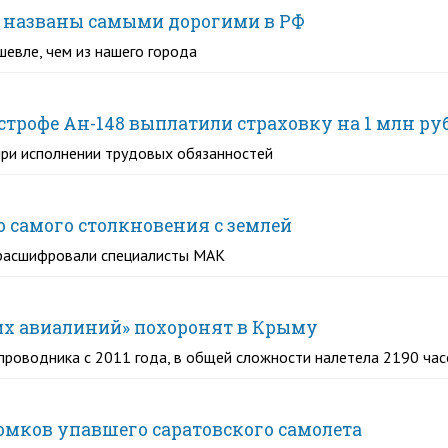
е названы самыми дорогими в РФ
шевле, чем из нашего города
строфе Ан-148 выплатили страховку на 1 млн ру
при исполнении трудовых обязанностей
о самого столкновения с землей
ю расшифровали специалисты МАК
х авиалиний» похоронят в Крыму
тпроводника с 2011 года, в общей сложности налетела 2190 час
омков упавшего саратовского самолета