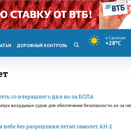
в Саратове
+28°C
АТЬИ
ДОРОЖНЫЙ КОНТРОЛЬ
ет
теть со вчерашнего дня из-за БПЛА
ыпуск воздушных судов для обеспечения безопасности, из-за че
м небе без разрешения летал самолет АН-2