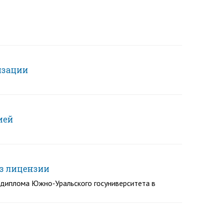
изации
ией
ез лицензии
я диплома Южно-Уральского госуниверситета в