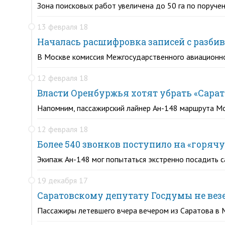
Зона поисковых работ увеличена до 50 га по поруч
13 февраля 18
Началась расшифровка записей с разби
В Москве комиссия Межгосударственного авиационно
12 февраля 18
Власти Оренбуржья хотят убрать «Сара
Напомним, пассажирский лайнер Ан-148 маршрута Мо
12 февраля 18
Более 540 звонков поступило на «горя
Экипаж Ан-148 мог попытаться экстренно посадить с
19 декабря 17
Саратовскому депутату Госдумы не везе
Пассажиры летевшего вчера вечером из Саратова в 