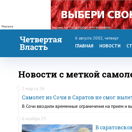
Реклама
6 августа 20:02, четверг
ГЛАВНАЯ
НОВОСТИ
СТ
Новости с меткой самол
2 марта 26
Самолет из Сочи в Саратов не смог выле
В Сочи вводили временные ограничения на прием и в
6 ноября 25
В саратовско