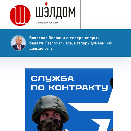
Вячеслав Володин о театре оперы и
балета:
Разломали все, а теперь думаем, как
дальше быть