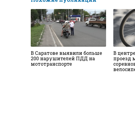
В Саратове выявили больше
В центр
200 нарушителей ПДД на
проезд 
мототранспорте
соревно
велосип