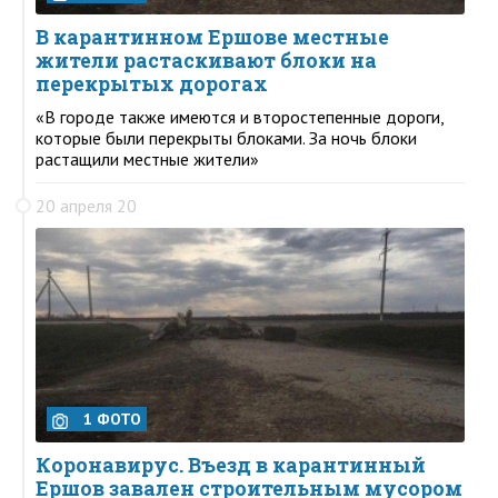
В карантинном Ершове местные
жители растаскивают блоки на
перекрытых дорогах
«В городе также имеются и второстепенные дороги,
которые были перекрыты блоками. За ночь блоки
растащили местные жители»
20 апреля 20
1 ФОТО
Коронавирус. Въезд в карантинный
Ершов завален строительным мусором