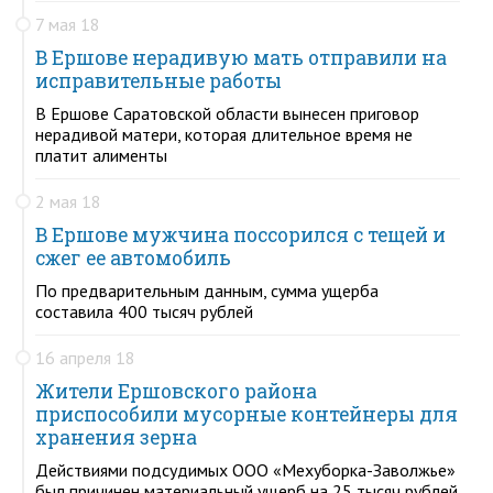
7 мая 18
В Ершове нерадивую мать отправили на
исправительные работы
В Ершове Саратовской области вынесен приговор
нерадивой матери, которая длительное время не
платит алименты
2 мая 18
В Ершове мужчина поссорился с тещей и
сжег ее автомобиль
По предварительным данным, сумма ущерба
составила 400 тысяч рублей
16 апреля 18
Жители Ершовского района
приспособили мусорные контейнеры для
хранения зерна
Действиями подсудимых ООО «Мехуборка-Заволжье»
был причинен материальный ущерб на 25 тысяч рублей.