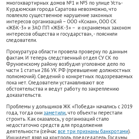
многоквартирных домов №1 и №5 по улице Усть-
Курдюмская города Саратова невозможно, что
повлекло существенное нарушение законных
интересов организаций – ООО «Ксиан», ООО СК
«ЖБК-3» и ЗАО ПП «ЖБК-3» – и охраняемых законом
интересов общества и государства», - пояснили
следователи.
Прокуратура области провела проверку по данным
фактам. И теперь следственный отдел СУ СК по
Фрунзенскому району возбудил уголовное дело по
части 1 статьи 286 УК РФ (превышение должностных
полномочий). Сведений о конкретных подозреваемых
пока нет. Следователи устанавливают все
обстоятельства и ведут работу по закреплению
доказательств.
Проблемы у дольщиков ЖК «Победа» начались с 2019
года, тогда они
заметили
, что объекты перестали
строить. Как оказалось, у организаций стало
недостаточно средств для продолжения
деятельности (сейчас
все три признаны банкротами
).
Инцидент взял на контроль председатель Госдумы