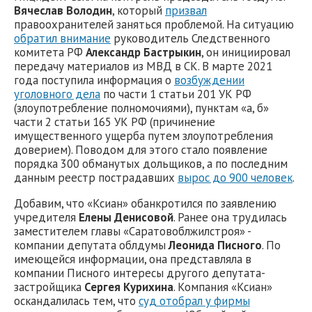
Вячеслав Володин
, который
призвал
правоохранителей заняться проблемой. На ситуацию
обратил внимание
руководитель Следственного
комитета РФ
Александр Бастрыкин
, он инициировал
передачу материалов из МВД в СК. В марте 2021
года поступила информация о
возбуждении
уголовного дела
по части 1 статьи 201 УК РФ
(злоупотребление полномочиями), пунктам «а, б»
части 2 статьи 165 УК РФ (причинение
имущественного ущерба путем злоупотребления
доверием). Поводом для этого стало появление
порядка 300 обманутых дольщиков, а по последним
данным реестр пострадавших
вырос до 900 человек
.
Добавим, что «Ксиан» обанкротился по заявлению
учредителя
Елены Денисовой
. Ранее она трудилась
заместителем главы «Саратовоблжилстроя» -
компании депутата облдумы
Леонида Писного
. По
имеющейся информации, она представляла в
компании Писного интересы другого депутата-
застройщика
Сергея Курихина
. Компания «Ксиан»
оскандалилась тем, что
суд отобрал у фирмы