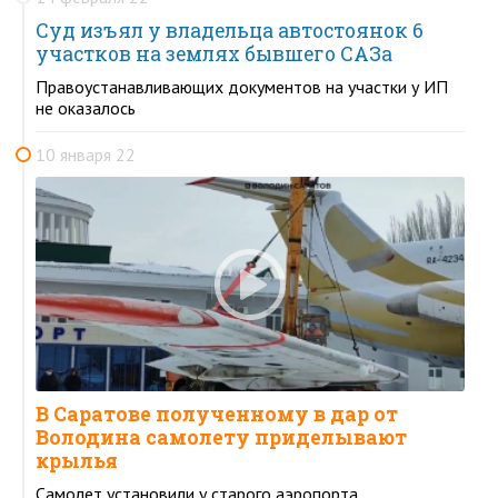
Суд изъял у владельца автостоянок 6
участков на землях бывшего САЗа
Правоустанавливающих документов на участки у ИП
не оказалось
10 января 22
В Саратове полученному в дар от
Володина самолету приделывают
крылья
Самолет установили у старого аэропорта