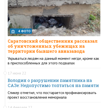
4 ФОТО
Саратовский общественник рассказал
об уничтоженных убежищах на
территории бывшего авиазавода
Укрываться людям на данный момент негде, кроме как
в приспособленных для этого подвалах
17 июня 22
Володин о разрушении памятника на
САЗе: Недопустимо топтаться на памяти
Спикер отметил, что постарается профинансировать
проект восстановления мемориала
14 февраля 22