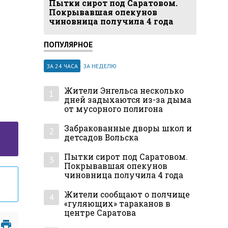
Пытки сирот под Саратовом.
Покрывавшая опекунов
чиновница получила 4 года
ПОПУЛЯРНОЕ
ЗА 24 ЧАСА
ЗА НЕДЕЛЮ
Жители Энгельса несколько
1
дней задыхаются из-за дыма
от мусорного полигона
Забракованные дворы школ и
2
детсадов Вольска
Пытки сирот под Саратовом.
3
Покрывавшая опекунов
чиновница получила 4 года
Жители сообщают о полчище
4
«гуляющих» тараканов в
центре Саратова