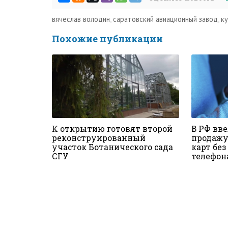
вячеслав володин
,
саратовский авиационный завод
,
к
Похожие публикации
К открытию готовят второй
В РФ вве
реконструированный
продажу
участок Ботанического сада
карт бе
СГУ
телефон