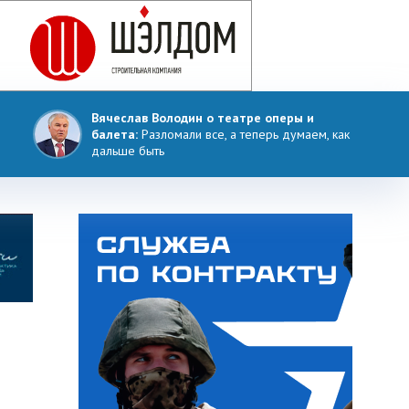
Вячеслав Володин о театре оперы и
балета:
Разломали все, а теперь думаем, как
дальше быть