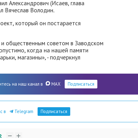
аил Александрович (Исаев, глава
зал Вячеслав Володин.
роект, который он постарается
и и общественным советом в Заводском
опустимо, когда на нашей памяти
арьки, магазины», - подчеркнул
итесь на наш канал в
MAX
Подписаться
ас в
Telegram
Подписаться
2