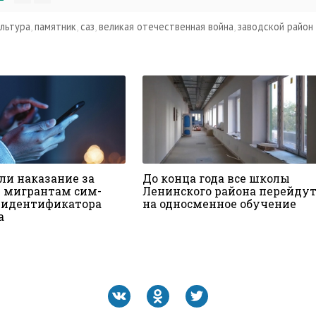
ультура
,
памятник
,
саз
,
великая отечественная война
,
заводской район
ли наказание за
До конца года все школы
 мигрантам сим-
Ленинского района перейду
з идентификатора
на односменное обучение
а