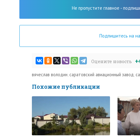
Не пропустите главное - подпиш
Подпишитесь на н
+
Оцените новость
вячеслав володин
,
саратовский авиационный завод
,
с
Похожие публикации