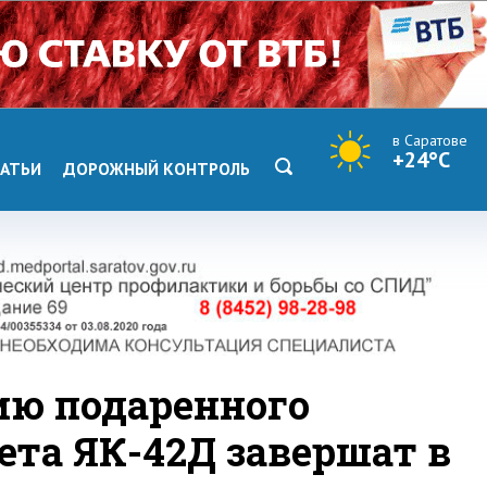
в Саратове
+24°C
АТЬИ
ДОРОЖНЫЙ КОНТРОЛЬ
ию подаренного
та ЯК-42Д завершат в