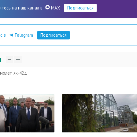
итесь на наш канал в
MAX
Подписаться
ас в
Telegram
Подписаться
4
амолет як-42д