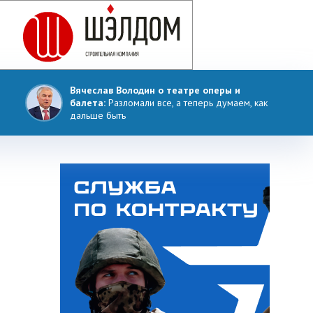
Вячеслав Володин о театре оперы и
балета:
Разломали все, а теперь думаем, как
дальше быть