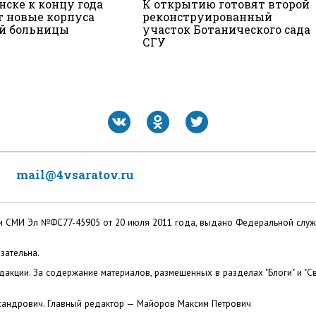
нске к концу года
К открытию готовят второй
т новые корпуса
реконструированный
й больницы
участок Ботанического сада
СГУ
mail@4vsaratov.ru
ации СМИ Эл №ФС77-45905 от 20 июля 2011 года, выдано Федеральной слу
зательна.
акции. За содержание материалов, размещенных в разделах "Блоги" и "Св
сандрович. Главный редактор — Майоров Максим Петрович