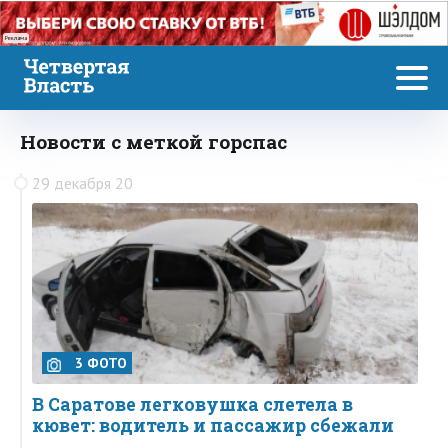
Реклама
Новости с меткой горспас
29 декабря 20
3 ФОТО
В Саратове легковушка слетела в
кювет: водитель и пассажир сбежали