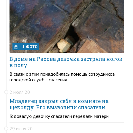
1 ФОТО
В доме на Рахова девочка застряла ногой
в полу
В связи с этим понадобилась помощь сотрудников
городской службы спасения
2 июля 20
Младенец закрыл себя в комнате на
щеколду. Его вызволили спасатели
Годовалую девочку спасатели передали матери
29 июня 20