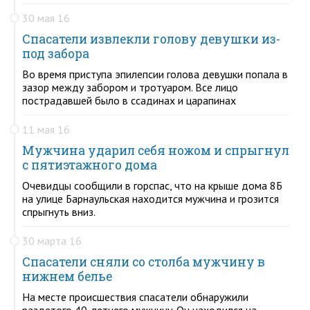
30 мая 16
Спасатели извлекли голову девушки из-
под забора
Во время приступа эпилепсии голова девушки попала в
зазор между забором и тротуаром. Все лицо
пострадавшей было в ссадинах и царапинах
11 мая 16
Мужчина ударил себя ножом и спрыгнул
с пятиэтажного дома
Очевидцы сообщили в горспас, что на крыше дома 8Б
на улице Барнаульская находится мужчина и грозится
спрыгнуть вниз.
30 марта 16
Спасатели сняли со столба мужчину в
нижнем белье
На месте происшествия спасатели обнаружили
раздетого 40-летнего мужчину. Он находился на