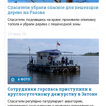
Спасатели убрали опасное для пешеходов
дерево на Рахова
Спасатели, поднявшись на кране, произвели опиловку
тополя и убрали дерево с пешеходной зоны
10 июня 20
6 ФОТО
Сотрудники горспаса приступили к
круглосуточному дежурству в Затоне
Спасатели регулярно патрулируют акваторию,
напоминают отдыхающим о правилах поведения на