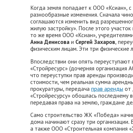
Когда земля попадает к ООО «Ксиан», 
разнообразные изменения. Сначала чин
соглашаются изменить вид разрешенног
жилую застройку». После этого участок
то же время ООО «Ксиан», учредителям
Анна Денисова
и
Сергей Захаров
, пере
физическим лицам. Эти три физические 
Впоследствии они опять переуступают 
«Стройресурс» (дочерняя организация 
что переуступки прав аренды производ
стоимости, чем реальная сумма арендн
прокуратуры, передача
прав аренды
от 
«Стройресурсу» обошлась последнему в 
передавая права на землю, граждане де
Само строительство ЖК «Победа» начин
дома начинают сразу три организации. 
а также ООО «Строительная компания 