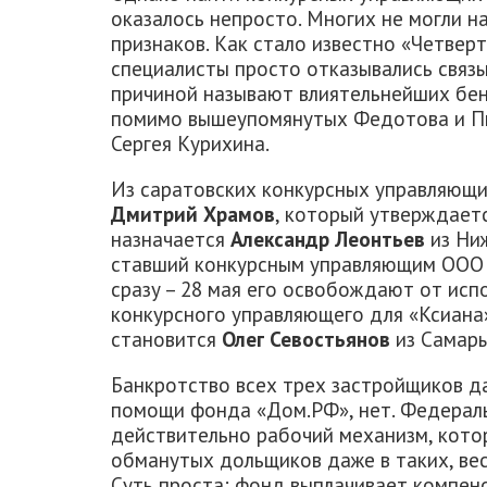
оказалось непросто. Многих не могли н
признаков. Как стало известно «Четвер
специалисты просто отказывались связ
причиной называют влиятельнейших бен
помимо вышеупомянутых Федотова и Пи
Сергея Курихина.
Из саратовских конкурсных управляющи
Дмитрий Храмов
, который утверждает
назначается
Александр Леонтьев
из Ни
ставший конкурсным управляющим ООО «
сразу – 28 мая его освобождают от исп
конкурсного управляющего для «Ксиана» 
становится
Олег Севостьянов
из Самары
Банкротство всех трех застройщиков да
помощи фонда «Дом.РФ», нет. Федерал
действительно рабочий механизм, кото
обманутых дольщиков даже в таких, вес
Суть проста: фонд выплачивает компен