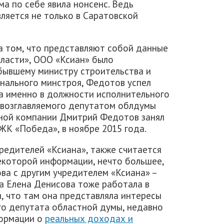
ма по себе явила нонсенс. Ведь
ляется не только в Саратовской
а том, что представляют собой данные
ласти», ООО «Ксиан» было
бывшему министру строительства и
нального минстроя, Федотов успел
 а именно в должности исполнительного
 возглавляемого депутатом облдумы
тной компании Дмитрий Федотов занял
 ЖК «Победа», в ноябре 2015 года.
чредителей «Ксиана», также считается
екоторой информации, нечто большее,
ва с другим учредителем «Ксиана» –
а Елена Денисова тоже работала в
, что там она представляла интересы
го депутата областной думы, недавно
формации о
реальных доходах и