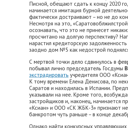
Писной, обещают сдать к концу 2020 год
начинается имитация бурной деятельно
фактически достраивают – но не до кон
Несмотря на это, «Саратовоблжилстрой»
осознавать, что это не принесет никак
просчитано на долгую перспективу? На
нарастил кредиторскую задолженность 
заодно дом №5 как недострой поднялся
С мертвой точки дело сдвинулось в фев
побывал лично председатель Госдумы
В
экстрадировать
учредителя ООО «Ксиан»
К тому времени Елена Денисова, по не
Саратов и находилась в Испании. Предп
указывали на нее. Кроме того, возбужд
застройщиков и, наконец, начинается п
«Ксиан» и ООО «СК ЖБК-3» признают не
банкротом чуть раньше – в конце декаб
Однако найти конкурсных управляющих 