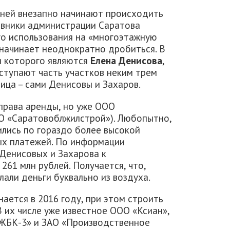
с ней внезапно начинают происходить
овники администрации Саратова
о использования на «многоэтажную
 начинает неоднократно дробиться. В
и которого являются
Елена Денисова
,
уступают часть участков неким трем
лица – сами Денисовы и Захаров.
права аренды, но уже ООО
АО «Саратовоблжилстрой»). Любопытно,
ились по гораздо более высокой
ых платежей. По информации
Денисовых и Захарова к
261 млн рублей. Получается, что,
лали деньги буквально из воздуха.
ается в 2016 году, при этом строить
В их числе уже известное ООО «Ксиан»,
«ЖБК-3» и ЗАО «Производственное