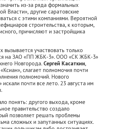
азначить из-за ряда формальных
той Власти», другие саратовские
ываться с этими компаниями. Вероятной
ефициаров строительства, к которым,
сного, причисляют и застройщика
х вызывается участвовать только
ся на ЗАО «ПП ЖБК-3». ООО «СК ЖБК-3»
жнего Новгорода.
Сергей Касаткин
,
Ксиан», слагает полномочия почти
олнения полномочий. Нового
искали почти все лето. 23 августа им
.
ло понять: другого выхода, кроме
ьное правительство создало
рый позволяет решать проблемы
ьма сложных и запутанных ситуациях.
сации дольщикам либо достраивает