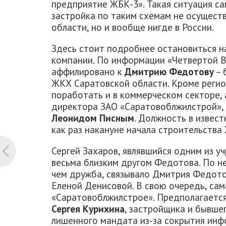
предприятие ЖБК-3». Такая ситуация са
застройка по таким схемам не осуществ
области, но и вообще нигде в России.
Здесь стоит подробнее остановиться н
компании. По информации «Четвертой В
аффилировано к
Дмитрию Федотову
– 
ЖКХ Саратовской области. Кроме регио
поработать и в коммерческом секторе,
директора ЗАО «Саратовоблжилстрой»,
Леонидом Писным
. Должность в извес
как раз накануне начала строительства
Сергей Захаров, являвшийся одним из у
весьма близким другом Федотова. По н
чем дружба, связывало Дмитрия Федото
Еленой Денисовой. В свою очередь, сам
«Саратовоблжилстрое». Предполагается
Сергея Курихина
, застройщика и бывше
лишенного мандата из-за сокрытия ин