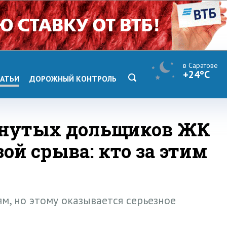
в Саратове
+24°C
АТЬИ
ДОРОЖНЫЙ КОНТРОЛЬ
анутых дольщиков ЖК
зой срыва: кто за этим
м, но этому оказывается серьезное