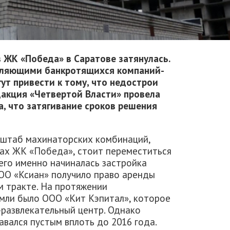
 ЖК «Победа» в Саратове затянулась.
вляющими банкротящихся компаний-
т привести к тому, что недострои
дакция «Четвертой Власти» провела
, что затягивание сроков решения
сштаб махинаторских комбинаций,
ках ЖК «Победа», стоит переместиться
чего именно начиналась застройка
ООО «Ксиан» получило право аренды
м тракте. На протяжении
мли было ООО «Кит Кэпитал», которое
-развлекательный центр. Однако
тавался пустым вплоть до 2016 года.