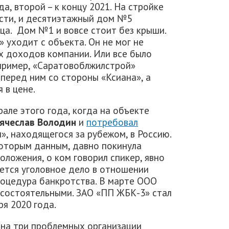
а, второй – к концу 2021. На стройке
сти, и десятиэтажный дом №5
ца. Дом №1 и вовсе стоит без крыши.
 уходит с объекта. Он не мог не
их доходов компании. Или все было
пример, «Саратовоблжилстрой»
перед ним со стороны «Ксиана», а
 в цене.
рале этого года, когда на объекте
ячеслав Володин
и
потребовал
, находящегося за рубежом, в Россию.
которым данным, давно покинула
оложения, о ком говорил спикер, явно
ается уголовное дело в отношении
роцедура банкротства. В марте ООО
состоятельными. ЗАО «ПП ЖБК-3» стал
ря 2020 года.
на три проблемных организации