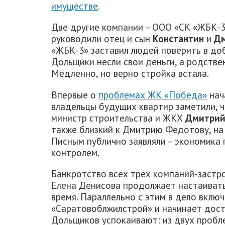
имуществе
.
Две другие компании – ООО «СК «ЖБК-3
руководили отец и сын
Константин
и
Дм
«ЖБК-3» заставил людей поверить в до
Дольщики несли свои деньги, а родстве
Медленно, но верно стройка встала.
Впервые о
проблемах ЖК «Победа»
нач
владельцы будущих квартир заметили, ч
министр строительства и ЖКХ
Дмитрий
также близкий к Дмитрию Федотову, н
Писным публично заявляли – экономика 
контролем.
Банкротство всех трех компаний-застр
Елена Денисова продолжает настаивать
время. Параллельно с этим в дело вклю
«Саратовоблжилстрой» и начинает дост
Дольщиков успокаивают: из двух пробл