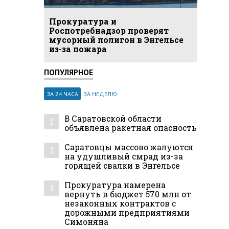
Прокуратура и
Роспотребнадзор проверят
мусорный полигон в Энгельсе
из-за пожара
ПОПУЛЯРНОЕ
ЗА 24 ЧАСА
ЗА НЕДЕЛЮ
В Саратовской области
1
объявлена ракетная опасность
Саратовцы массово жалуются
2
на удушливый смрад из-за
горящей свалки в Энгельсе
Прокуратура намерена
3
вернуть в бюджет 570 млн от
незаконных контрактов с
дорожными предприятиями
Симоняна