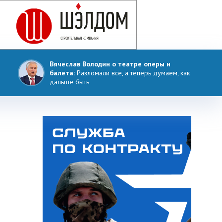
Вячеслав Володин о театре оперы и
балета:
Разломали все, а теперь думаем, как
дальше быть