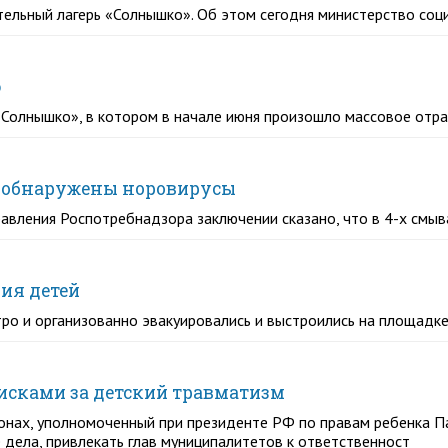
ельный лагерь «Солнышко». Об этом сегодня министерство соци
ю
 «Солнышко», в котором в начале июня произошло массовое отр
» обнаружены норовирусы
равления Роспотребнадзора заключении сказано, что в 4-х см
ия детей
ро и организованно эвакуировались и выстроились на площадке
сками за детский травматизм
онах, уполномоченный при президенте РФ по правам ребенка П
дела, привлекать глав муниципалитетов к ответственност