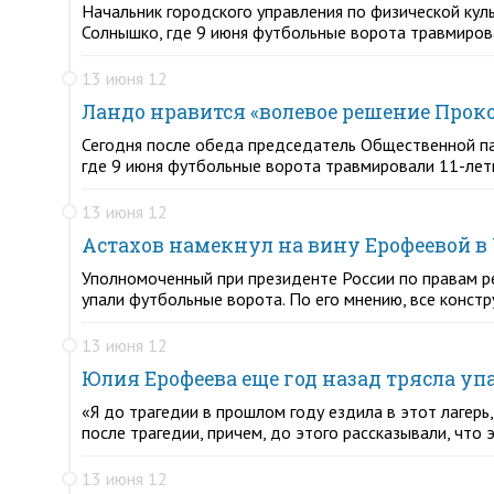
Начальник городского управления по физической кул
Солнышко, где 9 июня футбольные ворота травмиров
13 июня 12
Ландо нравится «волевое решение Прок
Сегодня после обеда председатель Общественной па
где 9 июня футбольные ворота травмировали 11-летн
13 июня 12
Астахов намекнул на вину Ерофеевой в
Уполномоченный при президенте России по правам р
упали футбольные ворота. По его мнению, все конст
13 июня 12
Юлия Ерофеева еще год назад трясла у
«Я до трагедии в прошлом году ездила в этот лагерь
после трагедии, причем, до этого рассказывали, что 
13 июня 12