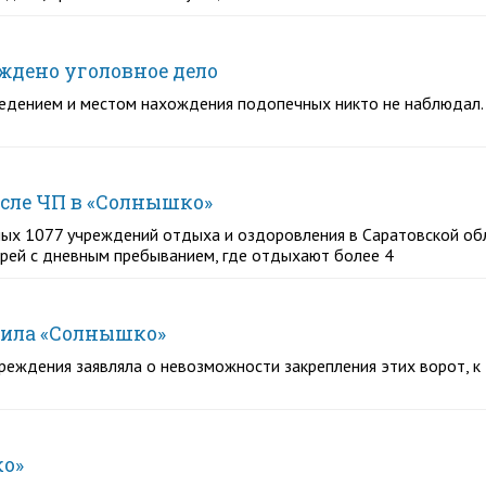
ждено уголовное дело
поведением и местом нахождения подопечных никто не наблюдал
осле ЧП в «Солнышко»
ных 1077 учреждений отдыха и оздоровления в Саратовской обл
герей с дневным пребыванием, где отдыхают более 4
ерила «Солнышко»
еждения заявляла о невозможности закрепления этих ворот, к т
ко»