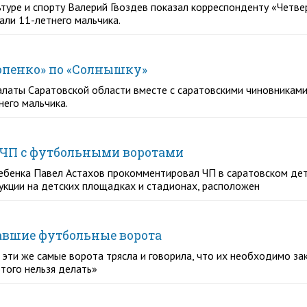
ьтуре и спорту Валерий Гвоздев показал корреспонденту «Четв
али 11-летнего мальчика.
опенко» по «Солнышку»
латы Саратовской области вместе с саратовскими чиновниками
его мальчика.
 ЧП с футбольными воротами
ебенка Павел Астахов прокомментировал ЧП в саратовском детс
рукции на детских площадках и стадионах, расположен
павшие футбольные ворота
, эти же самые ворота трясла и говорила, что их необходимо за
этого нельзя делать»