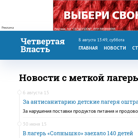
Реклама
8 августа 13:49, суббота
ГЛАВНАЯ
НОВОСТИ
СТ
Новости с меткой лагер
6 августа 15
За антисанитарию детские лагеря оштра
За нарушения поставки продуктов питания и продово
30 июня 15
В лагерь «Солнышко» заехало 140 детей