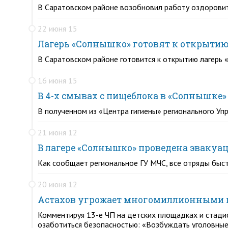
В Саратовском районе возобновил работу оздоровит
22 июня 15
Лагерь «Солнышко» готовят к открыти
В Саратовском районе готовится к открытию лагерь
16 июня 15
В 4-х смывах с пищеблока в «Солнышке
В полученном из «Центра гигиены» регионального Уп
21 июня 12
В лагере «Солнышко» проведена эвакуац
Как сообщает региональное ГУ МЧС, все отряды быст
20 июня 12
Астахов угрожает многомиллионными и
Комментируя 13-е ЧП на детских площадках и стади
озаботиться безопасностью: «Возбуждать уголовные 