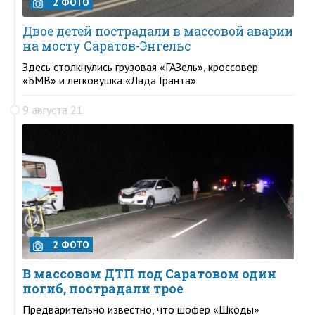
2 ФОТО
Двое детей пострадали в массовой аварии
на мосту Саратов-Энгельс
Здесь столкнулись грузовая «ГАЗель», кроссовер
«БМВ» и легковушка «Лада Гранта»
9 августа 21
2 ФОТО
В массовом ДТП под Саратовом один
погиб, пострадали трое
Предварительно известно, что шофер «Шкоды»