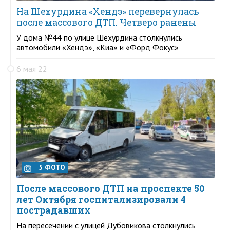
На Шехурдина «Хендэ» перевернулась
после массового ДТП. Четверо ранены
У дома №44 по улице Шехурдина столкнулись
автомобили «Хендэ», «Киа» и «Форд Фокус»
6 мая 22
5 ФОТО
После массового ДТП на проспекте 50
лет Октября госпитализировали 4
пострадавших
На пересечении с улицей Дубовикова столкнулись