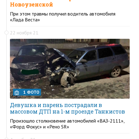
Новоузенской
При этом травмы получил водитель автомобиля
«Лада Веста»
22 ноября 21
1 ФОТО
Девушка и парень пострадали в
массовом ДТП на 1-м проезде Танкистов
Произошло столкновение автомобилей «ВАЗ-2111»,
«Форд Фокус» и «Рено SR»