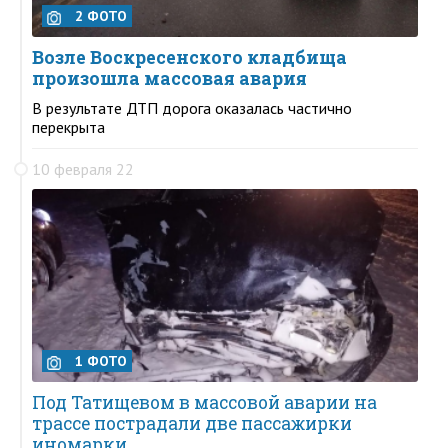
2 ФОТО
Возле Воскресенского кладбища
произошла массовая авария
В результате ДТП дорога оказалась частично
перекрыта
10 февраля 22
1 ФОТО
Под Татищевом в массовой аварии на
трассе пострадали две пассажирки
иномарки