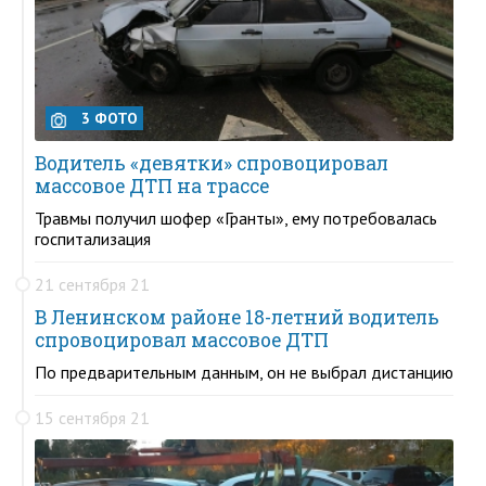
3 ФОТО
Водитель «девятки» спровоцировал
массовое ДТП на трассе
Травмы получил шофер «Гранты», ему потребовалась
госпитализация
21 сентября 21
В Ленинском районе 18-летний водитель
спровоцировал массовое ДТП
По предварительным данным, он не выбрал дистанцию
15 сентября 21