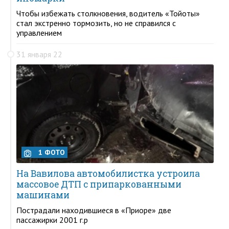
Чтобы избежать столкновения, водитель «Тойоты»
стал экстренно тормозить, но не справился с
управлением
31 января 22
1 ФОТО
На Вавилова автомобилистка устроила
массовое ДТП с припаркованными
машинами
Пострадали находившиеся в «Приоре» две
пассажирки 2001 г.р