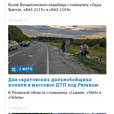
Возле Воскресенского кладбища столкнулись «Лада
Гранта», «ВАЗ-2113» и «ВАЗ-2104»
20 июля 22
2 ФОТО
Два саратовских дальнобойщика
попали в массовое ДТП под Рязанью
В Рязанской области столкнулись «Скания», «МАЗ» и
«ГАЗель»
27 июня 22