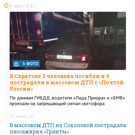
6 августа 22
3 ФОТО
В Саратове 3 человека погибли и 4
пострадали в массовом ДТП с «Почтой
России»
По данным ГИБДД, водители «Лада Приора» и «БМВ»
проехали на запрещающий сигнал светофора
22 июля 22
В массовом ДТП на Соколовой пострадала
пассажирка «Гранты»