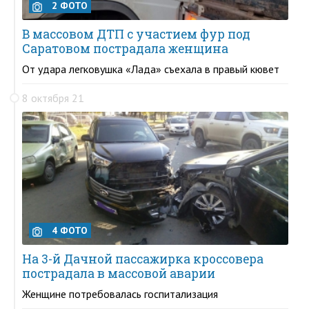
2 ФОТО
В массовом ДТП с участием фур под
Саратовом пострадала женщина
От удара легковушка «Лада» съехала в правый кювет
8 октября 21
4 ФОТО
На 3-й Дачной пассажирка кроссовера
пострадала в массовой аварии
Женщине потребовалась госпитализация