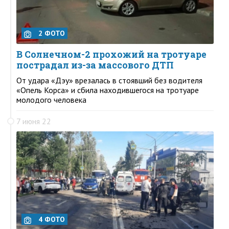
2 ФОТО
В Солнечном-2 прохожий на тротуаре
пострадал из-за массового ДТП
От удара «Дэу» врезалась в стоявший без водителя
«Опель Корса» и сбила находившегося на тротуаре
молодого человека
7 июня 22
4 ФОТО