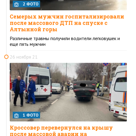
2 ФОТО
Семерых мужчин госпитализировали
после массового ДТП на спуске с
Алтынной горы
Различные травмы получили водители легковушек и
еще пять мужчин
26 ноября 21
1 ФОТО
Кроссовер перевернулся на крышу
после массовой аварии на