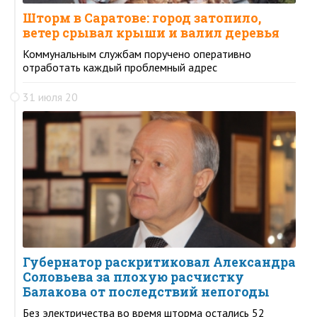
Шторм в Саратове: город затопило,
ветер срывал крыши и валил деревья
Коммунальным службам поручено оперативно
отработать каждый проблемный адрес
31 июля 20
Губернатор раскритиковал Александра
Соловьева за плохую расчистку
Балакова от последствий непогоды
Без электричества во время шторма остались 52