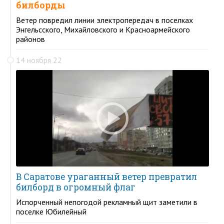
билборды
Ветер повредил линии электропередач в поселках
Энгельсского, Михайловского и Красноармейского
районов
14 ноября 22
В Саратове ураганный ветер превратил
билборд в огромный флаг
Испорченный непогодой рекламный щит заметили в
поселке Юбилейный