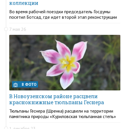
коллекции
Во время рабочей поездки председатель Госдумы
посетил Ботсад, где идет второй этап реконструкции
7 мая 26
8 ФОТО
В Новоузенском районе расцвели
краснокнижные тюльпаны Геснера
Тюльпаны Геснера (Шренка) расцвели на территории
памятника природы «Куриловская тюльпанная степь»
1 декабря 23