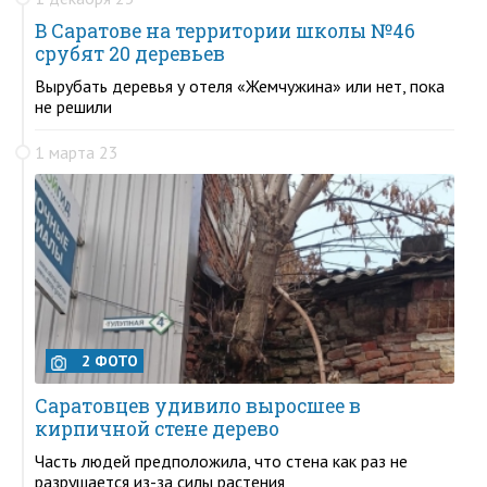
В Саратове на территории школы №46
срубят 20 деревьев
Вырубать деревья у отеля «Жемчужина» или нет, пока
не решили
1 марта 23
2 ФОТО
Саратовцев удивило выросшее в
кирпичной стене дерево
Часть людей предположила, что стена как раз не
разрушается из-за силы растения