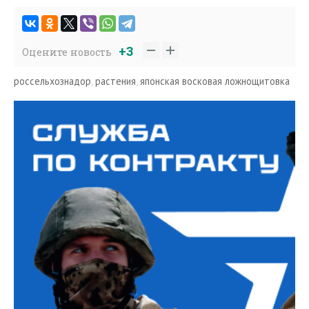
+3
Оцените новость
россельхознадор
,
растения
,
японская восковая ложнощитовка