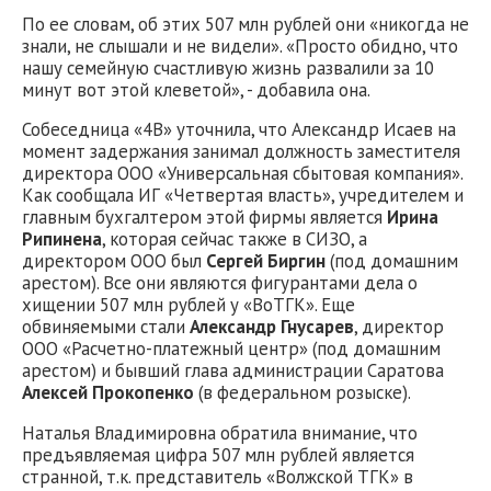
По ее словам, об этих 507 млн рублей они «никогда не
знали, не слышали и не видели». «Просто обидно, что
нашу семейную счастливую жизнь развалили за 10
минут вот этой клеветой», - добавила она.
Собеседница «4В» уточнила, что Александр Исаев на
момент задержания занимал должность заместителя
директора ООО «Универсальная сбытовая компания».
Как сообщала ИГ «Четвертая власть», учредителем и
главным бухгалтером этой фирмы является
Ирина
Рипинена
, которая сейчас также в СИЗО, а
директором ООО был
Сергей Биргин
(под домашним
арестом). Все они являются фигурантами дела о
хищении 507 млн рублей у «ВоТГК». Еще
обвиняемыми стали
Александр Гнусарев
, директор
ООО «Расчетно-платежный центр» (под домашним
арестом) и бывший глава администрации Саратова
Алексей Прокопенко
(в федеральном розыске).
Наталья Владимировна обратила внимание, что
предъявляемая цифра 507 млн рублей является
странной, т.к. представитель «Волжской ТГК» в