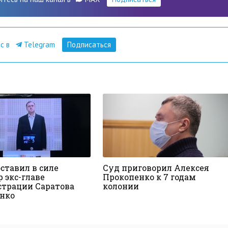
ас в
Telegram
Подписаться
ставил в силе
Суд приговорил Алексея
 экс-главе
Прокопенко к 7 годам
трации Саратова
колонии
нко