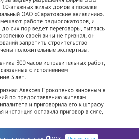
х 10-этажных жилых домов в поселке
альный ОАО «Саратовские авиалинии».
и мешают работе радиолокаторов, и
ь до сих пор ведет переговоры, пытаясь
окопенко своей вины не признал, он
нований запретить строительство
учены положительные экспертизы.
вника 300 часов исправительных работ,
 связанные с исполнением
ие 3 лет.
признал Алексея Прокопенко виновным в
ний по предоставлению жителям
ипалитета и приговорила его к штрафу
ая инстанция оставила приговор в силе,
итесь на наш канал в
MAX
Подписаться