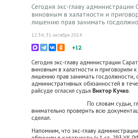
Сегодня экс-главу администрации 
виновным в халатности и приговор
лишению прав занимать госдолжн
12:34, 31 октября 2014
+12
Сегодня экс-главу администрации Сара
виновным в халатности и приговорили к
лишению прав занимать госдолжности, 
административных обязанностей в тече
райсуде огласил судья
Виктор Кучко
.
По словам судьи, 
внимательно проверить всю документац
сделал.
Напомним, что экс-главу администраци
обвинили в халатности (ч.1 ст. 293 УК