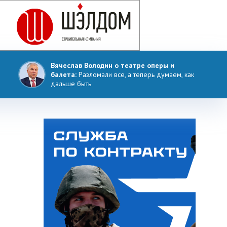
Вячеслав Володин о театре оперы и
балета:
Разломали все, а теперь думаем, как
дальше быть