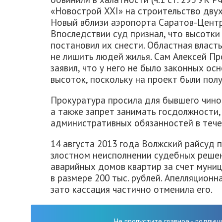
«Новострой XXI» на строительство дву
Новый вблизи аэропорта Саратов-Центр
Впоследствии суд признал, что высотк
постановил их снести. Областная власт
не лишить людей жилья. Сам Алексей Пр
заявил, что у него не было законных ос
высоток, поскольку на проект были пол
Прокуратура просила для бывшего чино
а также запрет занимать госдолжности,
административных обязанностей в течен
14 августа 2013 года Волжский райсуд 
злостном неисполнении судебных реше
аварийных домов квартир за счет муниц
в размере 200 тыс. рублей. Апелляционн
зато кассация частично отменила его.
Не пропустите главное - подпиш