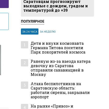
Саратовцам прогнозируют
выходные с дождем, градом и
температурой до +39
ПОПУЛЯРНОЕ
ЗА 24 ЧАСА
ЗА НЕДЕЛЮ
Дети и внуки космонавта
1
Германа Титова посетили
Парк покорителей космоса
Раненую из-за наезда катера
2
девочку из Саратова
отправили санавиацией в
Москву
Атака беспилотников на
3
Саратовскую область:
работали сирены, закрывали
аэропорт
На рынке «Привоз» и
4