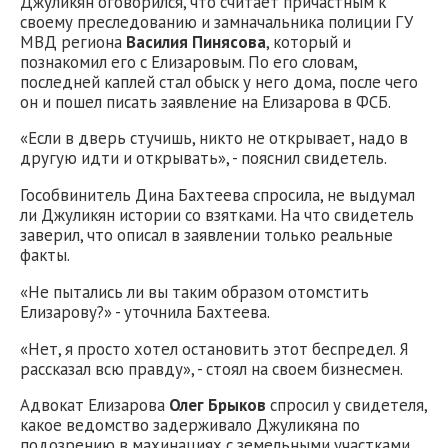
Джуликян оговорился, что считает причастным к
своему преследованию и замначальника полиции ГУ
МВД региона
Василия Пинясова
, который и
познакомил его с Елизаровым. По его словам,
последней каплей стал обыск у него дома, после чего
он и пошел писать заявление на Елизарова в ФСБ.
«Если в дверь стучишь, никто не открывает, надо в
другую идти и открывать», - пояснил свидетель.
Гособвинитель Дина Бахтеева спросила, не выдумал
ли Джуликян истории со взятками. На что свидетель
заверил, что описал в заявлении только реальные
факты.
«Не пытались ли вы таким образом отомстить
Елизарову?» - уточнила Бахтеева.
«Нет, я просто хотел остановить этот беспредел. Я
рассказал всю правду», - стоял на своем бизнесмен.
Адвокат Елизарова
Олег Брыков
спросил у свидетеля,
какое ведомство задерживало Джуликяна по
подозрению в махинациях с земельными участками