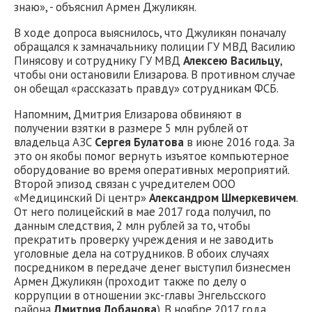
знаю», - объяснил Армен Джуликян.
В ходе допроса выяснилось, что Джуликян поначалу
обращался к замначальнику полиции ГУ МВД Василию
Пинясову и сотруднику ГУ МВД
Алексею Васильцу
,
чтобы они остановили Елизарова. В противном случае
он обещал «рассказать правду» сотрудникам ФСБ.
Напомним, Дмитрия Елизарова обвиняют в
получении взятки в размере 5 млн рублей от
владельца АЗС
Сергея Булатова
в июне 2016 года. За
это он якобы помог вернуть изъятое компьютерное
оборудование во время оперативных мероприятий.
Второй эпизод связан с учредителем ООО
«Медицинский Di центр»
Александром Шмеркевичем
.
От него полицейский в мае 2017 года получил, по
данным следствия, 2 млн рублей за то, чтобы
прекратить проверку учреждения и не заводить
уголовные дела на сотрудников. В обоих случаях
посредником в передаче денег выступил бизнесмен
Армен Джуликян (проходит также по делу о
коррупции в отношении экс-главы Энгельсского
района
Дмитрия Лобанова
). В ноябре 2017 года