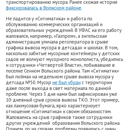
транспортированию мусора. Ранее схожая история
фиксировалась в Волжском районе
.
Не ладится у «Ситиматика» и работа по
обслуживанию коммерческих организаций и
образовательных учреждений. В УФАС на его работу
жаловался, например, «Газпром», а энгельсская
администрация уличала регоператора в срыве
графика вывоза мусора в детсадах и школах. В том,
насколько забитые мусорные контейнеры у детских
садов не волнуют мусорного монополиста, убедились
и сотрудники «Четвертой Власти», побывавшие в
поселке Сенном Вольского района. Там «Ситиматик»
был пойман на недельном срыве вывоза мусора у
детсада №50. Мусор
не был убран
с территории
даже после выхода в свет материала по данной
проблеме. Через 3 дня нами был зафиксирован уже
10-дневный срыв сроков вывоза ТКО. Этот пример,
как лакмусовая бумага, ярко характеризует
отношение «Ситиматика» к своим обязанностям.
Жаловались на срыв графиков также сотрудники
других учреждений образования Вольского района.
Причем, по их словам, проблемы появились с зимы