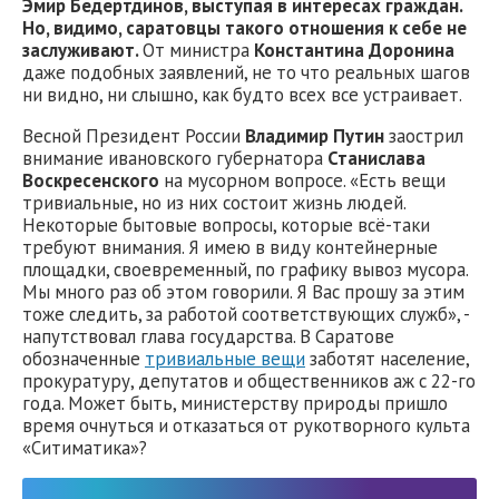
Эмир Бедертдинов, выступая в интересах граждан.
Но, видимо, саратовцы такого отношения к себе не
заслуживают.
От министра
Константина Доронина
даже подобных заявлений, не то что реальных шагов
ни видно, ни слышно, как будто всех все устраивает.
Весной Президент России
Владимир Путин
заострил
внимание ивановского губернатора
Станислава
Воскресенского
на мусорном вопросе. «Есть вещи
тривиальные, но из них состоит жизнь людей.
Некоторые бытовые вопросы, которые всё-таки
требуют внимания. Я имею в виду контейнерные
площадки, своевременный, по графику вывоз мусора.
Мы много раз об этом говорили. Я Вас прошу за этим
тоже следить, за работой соответствующих служб», -
напутствовал глава государства. В Саратове
обозначенные
тривиальные вещи
заботят население,
прокуратуру, депутатов и общественников аж с 22-го
года. Может быть, министерству природы пришло
время очнуться и отказаться от рукотворного культа
«Ситиматика»?