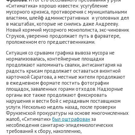
«Ситиматика» хорошо известен: усугубление
мусорного кризиса, противоречия с муниципальными
властями, шлейф административных и уголовных дел
в масштабах, которые не снились даже Андрееву.
Новый кормчий мусорного монополиста, экс-чиновник
Струков, уверенно продолжает путь в фарватере,
проложенном его предшественниками.
Ситуация со срывами графика вывоза мусора не
нормализовалась, контейнерные площадки
продолжают напоминать свалки, антисанитария на
радость крысам продолжает оставаться визитной
карточкой Саратова, а местные жители продолжают
в ежедневном формате постить фотографии
площадок, заваленных горами отходов. Надзорные
органы все также продолжают фиксировать
нарушения и вести бой с нерадивым поставщиком
услуги. Несколько недель назад, после проверки
Фрунзенской прокуратуры на основе многочисленных
жалоб, «Ситиматик»
был оштрафован
за
несоблюдения санитарно-эпидемиологических
требований к сбору, накоплению,