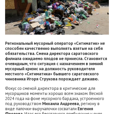
Региональный мусорный оператор «Ситиматик» не
способен качественно выполнять взятые на себя
обязательства. Смена директора саратовского
филиала ожидаемо плодов не принесла. Становится
очевидным, что ситуация с назначением в зимний
мусорный кризис на должность руководителя
местного «Ситиматика» бывшего саратовского
чиновника Игоря Струкова порождает дежавю.
Фокус со сменой директора в критические для
мусорщиков моменты хорошо всем знаком. Весной
2024 года на фоне мусорного бардака, устроенного
под руководством
Михаила Андреева,
региону в
виде палочки-выручалочки сосватали
Евгения
Фролова
. Итог его бесславного пребывания у руля