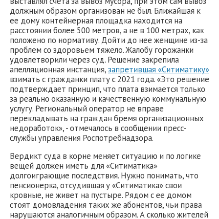
выставлял счета за вывоз мусора, при этом сам вывоз
должным образом организован не был. Ближайшая к
ее дому контейнерная площадка находится на
расстоянии более 500 метров, а не в 100 метрах, как
положено по нормативу. Дойти до нее женщине из-за
проблем со здоровьем тяжело. Жалобу горожанки
удовлетворили через суд. Решение закрепила
апелляционная инстанция,
запретившая «Ситиматику»
взимать с гражданки плату с 2021 года. «Это решение
подтверждает принцип, что плата взимается только
за реально оказанную и качественную коммунальную
услугу. Региональный оператор не вправе
перекладывать на граждан бремя организационных
недоработок», - отмечалось в сообщении пресс-
службы управления Роспотребнадзора.
Вердикт суда в корне меняет ситуацию и по логике
вещей должен иметь для «Ситиматика»
долгоиграющие последствия. Нужно понимать, что
пенсионерка, отсудившая у «Ситиматика» свои
кровные, не живет на пустыре. Рядом с ее домом
стоят домовладения таких же абонентов, чьи права
нарушаются аналогичным образом. А сколько жителей