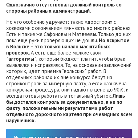
Однозначно отсутствовал должный контроль со
стороны районных администраций.
Но что особенно удручает: такие «дорстрои» с
хозяевами с окончанием «ян» есть во многих районах.
Есть и такие же Сафоновы и Матвеевы. Только до них
пока еще руки проверяющих не дошли.
Но вскрытое
в Вольске – это только начало масштабных
проверок.
А есть еще более мелкие свои
"алгоритмы"
, которым бюджет платит, чтобы брак
выявлялся и исправлялся. Те, на основании заключений
которых, идет приемка "вольских" работ. В
отдельных районах их вне конкурса берут на
стройконтроль за мизерную плату, а если назначена
конкурсная процедура, они падают в цене до 90%, и
всегда готовы работать в тотальный убыток.
Лишь
бы достался контроль за документально, а не по
факту, положительными результатами работ
отдельного дорожного картеля при очевидных всем
нарушениях.
Не пропустите главное - подпишитесь на наш канал в