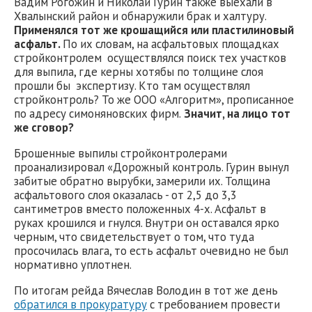
Вадим Рогожин и Николай Гурин также выехали в
Хвалынский район и обнаружили брак и халтуру.
Применялся тот же крошащийся или пластилиновый
асфальт.
По их словам, на асфальтовых площадках
стройконтролем осуществлялся поиск тех участков
для выпила, где керны хотябы по толщине слоя
прошли бы экспертизу. Кто там осуществлял
стройконтроль? То же ООО «Алгоритм», прописанное
по адресу симоняновских фирм.
Значит, на лицо тот
же сговор?
Брошенные выпилы стройконтролерами
проанализировал «Дорожный контроль. Гурин вынул
забитые обратно вырубки, замерили их. Толщина
асфальтового слоя оказалась - от 2,5 до 3,3
сантиметров вместо положенных 4-х. Асфальт в
руках крошился и гнулся. Внутри он оставался ярко
черным, что свидетельствует о том, что туда
просочилась влага, то есть асфальт очевидно не был
нормативно уплотнен.
По итогам рейда Вячеслав Володин в тот же день
обратился в прокуратуру
с требованием провести