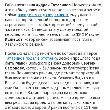
Район возглавил
Андрей Татаринов
. Несмотря на то,
что он был уволен спустя несколько лет за другое и
сейчас
находится под следствием
, ему удалось
навести определенный порядок в дорожном
строительстве, и особых претензий к нему в этой
части не было. Отвечал за эту сферу молодой
перспективный заместитель главы по ЖКХ
Максим
Кузнецов
, который сейчас занимает пост главы
Хвалынского района.
После скандала с ремонтом водопровода в Терсе
Татаринов подал в отставку
. Весной прошлого года
быть главой Вольского района доверили
Серге
ю
Сафонов
у
, который был замом по благоустройству
главы Ленинского района, где ремонт территорий
был положительно отмечен. Казалось бы, что и в
Вольске он будет делать, как надо населению, а не
ему. Однако его первым кадровым решением стало
возвратить Вадима Баршутина на прежнюю
должность в администрацию. А в это время во всю
шла реализация проекта по ремонту школьных и
детсадовских дворов. В район поступают 111 млн