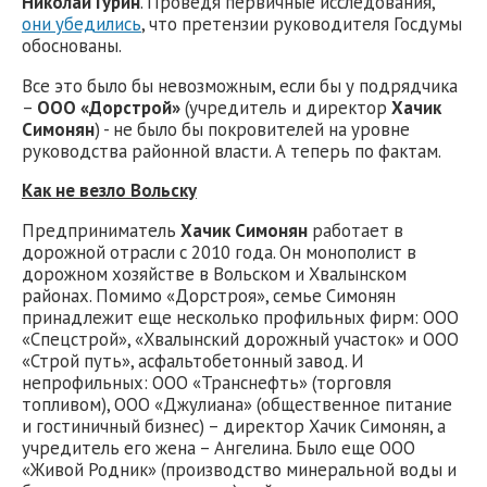
Николай Гурин
. Проведя первичные исследования,
они убедились
, что претензии руководителя Госдумы
обоснованы.
Все это было бы невозможным, если бы у подрядчика
–
ООО «Дорстрой»
(учредитель и директор
Хачик
Симонян
) - не было бы покровителей на уровне
руководства районной власти. А теперь по фактам.
Как не везло Вольску
Предприниматель
Хачик Симонян
работает в
дорожной отрасли с 2010 года. Он монополист в
дорожном хозяйстве в Вольском и Хвалынском
районах. Помимо «Дорстроя», семье Симонян
принадлежит еще несколько профильных фирм: ООО
«Спецстрой», «Хвалынский дорожный участок» и ООО
«Строй путь», асфальтобетонный завод. И
непрофильных: ООО «Транснефть» (торговля
топливом), ООО «Джулиана» (общественное питание
и гостиничный бизнес) – директор Хачик Симонян, а
учредитель его жена – Ангелина. Было еще ООО
«Живой Родник» (производство минеральной воды и