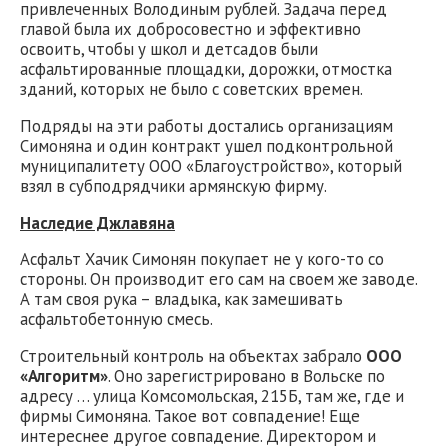
привлеченных Володиным рублей. Задача перед
главой была их добросовестно и эффективно
освоить, чтобы у школ и детсадов были
асфальтированные площадки, дорожки, отмостка
зданий, которых не было с советских времен.
Подряды на эти работы достались организациям
Симоняна и один контракт ушел подконтрольной
муниципалитету ООО «Благоустройство», который
взял в субподрядчики армянскую фирму.
Наследие Джлавяна
Асфальт Хачик Симонян покупает не у кого-то со
стороны. Он производит его сам на своем же заводе.
А там своя рука – владыка, как замешивать
асфальтобетонную смесь.
Строительный контроль на объектах забрало
ООО
«Алгоритм»
. Оно зарегистрировано в Вольске по
адресу … улица Комсомольская, 215Б, там же, где и
фирмы Симоняна. Такое вот совпадение! Еще
интереснее другое совпадение. Директором и