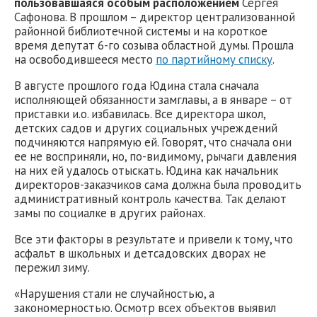
пользовавшаяся особым расположением
Сергея
Сафонова. В прошлом – директор централизованной
районной библиотечной системы и на короткое
время депутат 6-го созыва областной думы. Прошла
на освободившееся место
по партийному списку
.
В августе прошлого года Юдина стала сначала
исполняющей обязанности замглавы, а в январе – от
приставки и.о. избавилась. Все директора школ,
детских садов и других социальных учреждений
подчиняются напрямую ей. Говорят, что сначала они
ее не восприняли, но, по-видимому, рычаги давления
на них ей удалось отыскать. Юдина как начальник
директоров-заказчиков сама должна была проводить
административный контроль качества. Так делают
замы по социалке в других районах.
Все эти факторы в результате и привели к тому, что
асфальт в школьных и детсадовских дворах не
пережил зиму.
«Нарушения стали не случайностью, а
закономерностью. Осмотр всех объектов выявил