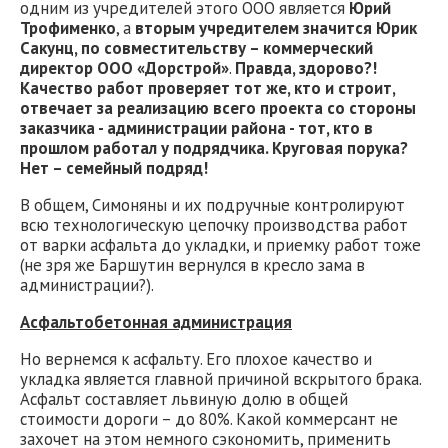
одним из учредителей этого ООО является
Юрий
Трофименко
, а
вторым учредителем значится Юрик
Сакунц, по совместительству – коммерческий
директор ООО «Дорстрой»
.
Правда, здорово
?
!
Качество работ проверяет тот же, кто и строит,
отвечает за реализацию всего проекта со стороны
заказчика -
администрации
района -
тот, кто в
прошлом работал у подрядчика.
Круговая порука?
Нет – семейный подряд!
В общем, Симоняны и их подручные контролируют
всю технологическую цепочку производства работ
от варки асфальта до укладки, и приемку работ тоже
(не зря же Баршутин вернулся в кресло зама в
администрации?).
Асфальтобетонная администрация
Но вернемся к асфальту. Его плохое качество и
укладка является главной причиной вскрытого брака.
Асфальт составляет львиную долю в общей
стоимости дороги – до 80%. Какой коммерсант не
захочет на этом немного сэкономить, применить