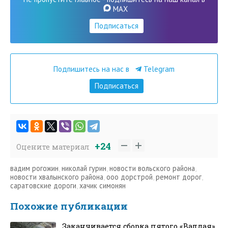
MAX
Подписаться
Подпишитесь на нас в
Telegram
Подписаться
+24
Оцените материал
вадим рогожин
,
николай гурин
,
новости вольского района
,
новости хвалынского района
,
ооо дорстрой
,
ремонт дорог
,
саратовские дороги
,
хачик симонян
Похожие публикации
Заканчивается сборка пятого «Валдая»