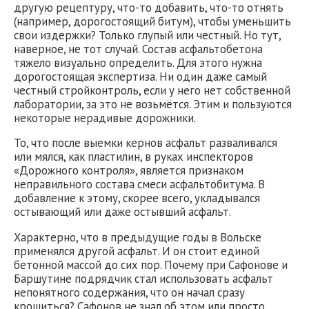
другую рецептуру, что-то добавить, что-то отнять
(например, дорогостоящий битум), чтобы уменьшить
свои издержки? Только глупый или честный. Но тут,
наверное, не тот случай. Состав асфальтобетона
тяжело визуально определить. Для этого нужна
дорогостоящая экспертиза. Ни один даже самый
честный стройконтроль, если у него нет собственной
лаборатории, за это не возьмётся. Этим и пользуются
некоторые нерадивые дорожники.
То, что после выемки кернов асфальт разваливался
или мялся, как пластилин, в руках инспекторов
«Дорожного контроля», является признаком
неправильного состава смеси асфальтобитума. В
добавление к этому, скорее всего, укладывался
остывающий или даже остывший асфальт.
Характерно, что в предыдущие годы в Вольске
применялся другой асфальт. И он стоит единой
бетонной массой до сих пор. Почему при Сафонове и
Баршутине подрядчик стал использовать асфальт
непонятного содержания, что он начал сразу
крошиться? Сафонов не знал об этом или просто