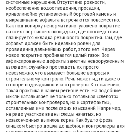
системные нарушения. Отсутствие ровности,
необеспечение водоотведения, просадки,
криволинейно установленный бортовой камень и
выкрашивание асфальта встречаются повсеместно.
Как под копирку ненормативно уложено покрытие
на всех спортивных площадках, где впоследствии
планируется укладка резинового покрытия. Там, где
асфальт должен быть идеально ровен для
проведения дальнейших работ, этого нет. Через
новое покрытие пробивается целый газон. Все
зафиксированные дефекты заметны невооруженным
взглядом, случайно проглядеть их просто
невозможно, что вызывает большие вопросы к
строительному контролю. Речь может идти даже о
сговоре подрядчиков и контролеров. К сожалению,
такая практика в нашем регионе есть. На подобные
мысли наталкивает не только тотальная «слепота»
строительных контролеров, но и «артефакты»,
оставленные ими после своих изысканий. Например,
на ряде участков видны следы начатых, но
незаконченных выпилов керна. Как будто фреза
слишком быстро дошла до щебня, и контроллеры для
выемки керна переместились в более подходящие