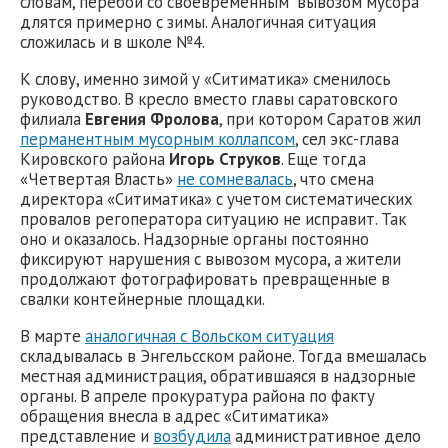
словам, перебои со своевременным вывозом мусора
длятся примерно с зимы. Аналогичная ситуация
сложилась и в школе №4.
К слову, именно зимой у «Ситиматика» сменилось
руководство. В кресло вместо главы саратовского
филиала
Евгения Фролова
, при котором Саратов жил
перманентным мусорным коллапсом
, сел экс-глава
Кировского района
Игорь Струков
. Еще тогда
«Четвертая Власть»
не сомневалась
, что смена
директора «Ситиматика» с учетом систематических
провалов регоператора ситуацию не исправит. Так
оно и оказалось. Надзорные органы постоянно
фиксируют нарушения с вывозом мусора, а жители
продолжают фотографировать превращенные в
свалки контейнерные площадки.
В марте
аналогичная с Вольском ситуация
складывалась в Энгельсском районе. Тогда вмешалась
местная администрация, обратившаяся в надзорные
органы. В апреле прокуратура района по факту
обращения внесла в адрес «Ситиматика»
представление и
возбудила
административное дело