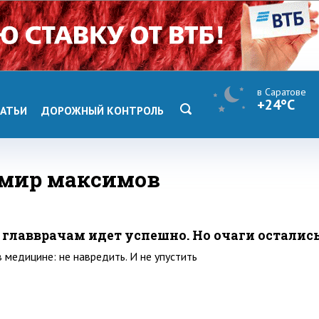
в Саратове
+24°C
АТЬИ
ДОРОЖНЫЙ КОНТРОЛЬ
имир максимов
 главврачам идет успешно. Но очаги осталис
 медицине: не навредить. И не упустить