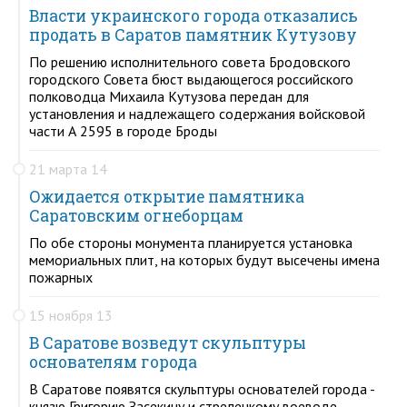
Власти украинского города отказались
продать в Саратов памятник Кутузову
По решению исполнительного совета Бродовского
городского Совета бюст выдающегося российского
полководца Михаила Кутузова передан для
установления и надлежащего содержания войсковой
части А 2595 в городе Броды
21 марта 14
Ожидается открытие памятника
Саратовским огнеборцам
По обе стороны монумента планируется установка
мемориальных плит, на которых будут высечены имена
пожарных
15 ноября 13
В Саратове возведут скульптуры
основателям города
В Саратове появятся скульптуры основателей города -
князю Григорию Засекину и стрелецкому воеводе