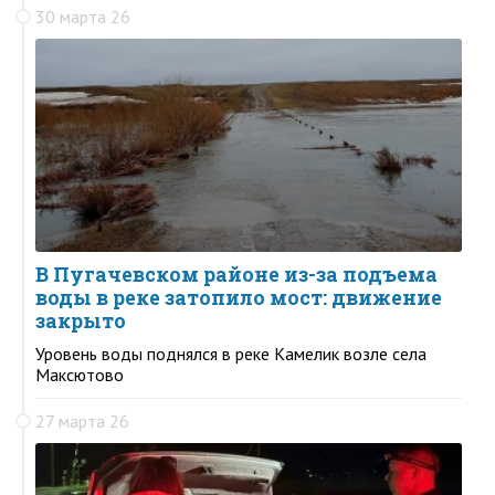
30 марта 26
В Пугачевском районе из-за подъема
воды в реке затопило мост: движение
закрыто
Уровень воды поднялся в реке Камелик возле села
Максютово
27 марта 26