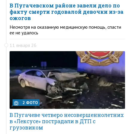
В Пугачевском районе завели дело по
факту смерти годовалой девочки из-за
ожогов
Несмотря на оказанную медицинскую помощь, спасти
ее не удалось
11 января 26
2 ФОТО
В Пугачеве четверо несовершеннолетних
в «Лексусе» пострадали в ДТП с
грузовиком