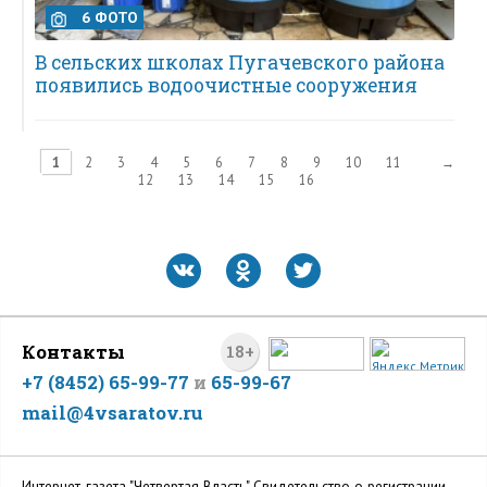
6 ФОТО
В сельских школах Пугачевского района
появились водоочистные сооружения
1
2
3
4
5
6
7
8
9
10
11
→
12
13
14
15
16
Контакты
18+
+7 (8452) 65-99-77
и
65-99-67
mail@4vsaratov.ru
Интернет-газета "Четвертая Власть" Cвидетельство о регистрации