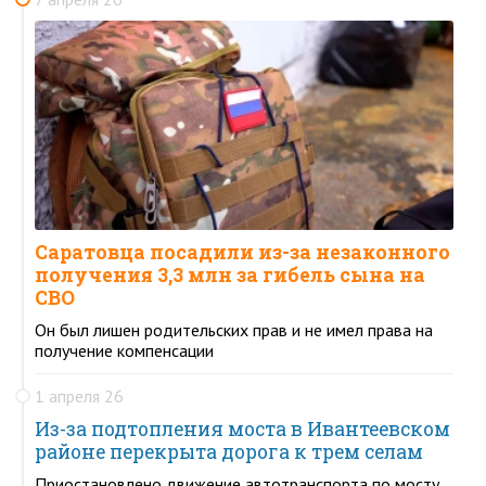
Саратовца посадили из-за незаконного
получения 3,3 млн за гибель сына на
СВО
Он был лишен родительских прав и не имел права на
получение компенсации
1 апреля 26
Из-за подтопления моста в Ивантеевском
районе перекрыта дорога к трем селам
Приостановлено движение автотранспорта по мосту