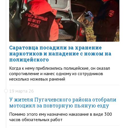
Саратовца посадили за хранение
наркотиков и нападение с ножом на
полицейского
Когда к нему приблизились полицейские, он оказал
сопротивление и нанес одному из сотрудников
несколько ножевых ранений
19 марта 26
У жителя Пугачевского района отобрали
мотоцикл за повторную пьяную езду
Помимо этого ему назначено наказание в виде 300
часов обязательных работ