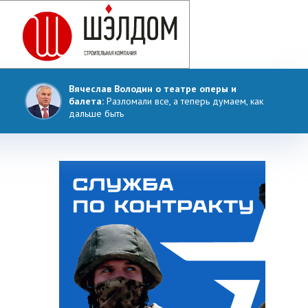
Вячеслав Володин о театре оперы и
балета:
Разломали все, а теперь думаем, как
дальше быть