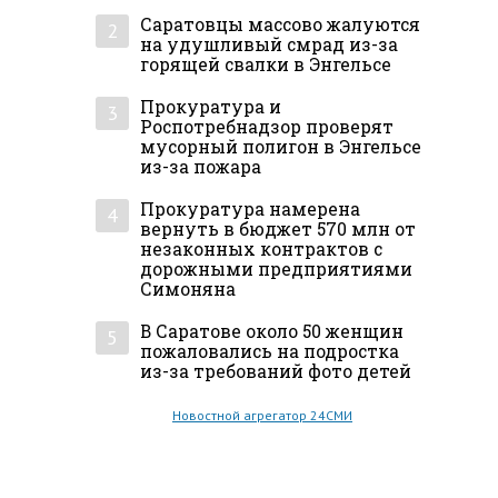
Саратовцы массово жалуются
2
на удушливый смрад из-за
горящей свалки в Энгельсе
Прокуратура и
3
Роспотребнадзор проверят
мусорный полигон в Энгельсе
из-за пожара
Прокуратура намерена
4
вернуть в бюджет 570 млн от
незаконных контрактов с
дорожными предприятиями
Симоняна
В Саратове около 50 женщин
5
пожаловались на подростка
из-за требований фото детей
Новостной агрегатор 24СМИ