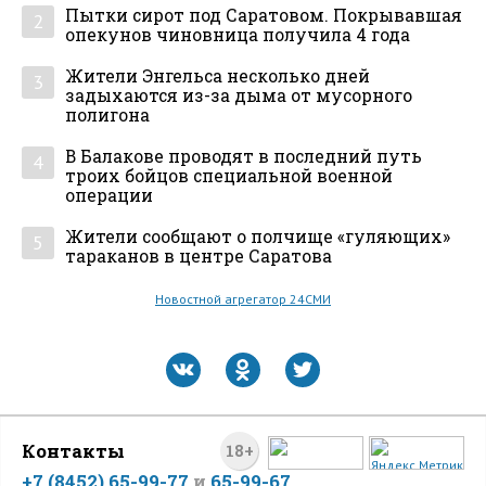
Пытки сирот под Саратовом. Покрывавшая
2
опекунов чиновница получила 4 года
Жители Энгельса несколько дней
3
задыхаются из-за дыма от мусорного
полигона
В Балакове проводят в последний путь
4
троих бойцов специальной военной
операции
Жители сообщают о полчище «гуляющих»
5
тараканов в центре Саратова
Новостной агрегатор 24СМИ
Контакты
18+
+7 (8452) 65-99-77
и
65-99-67