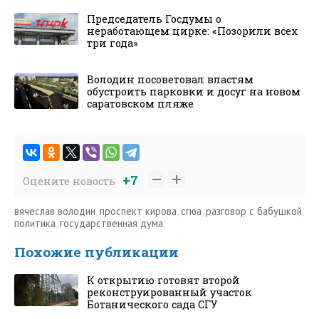
Председатель Госдумы о
неработающем цирке: «Позорили всех
три года»
Володин посоветовал властям
обустроить парковки и досуг на новом
саратовском пляже
+7
Оцените новость
вячеслав володин
,
проспект кирова
,
сгюа
,
разговор с бабушкой
,
политика
,
государственная дума
Похожие публикации
К открытию готовят второй
реконструированный участок
Ботанического сада СГУ