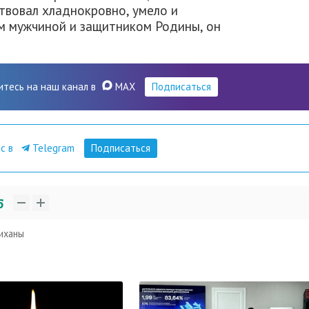
твовал хладнокровно, умело и
м мужчиной и защитником Родины, он
итесь на наш канал в
MAX
Подписаться
ас в
Telegram
Подписаться
5
иханы