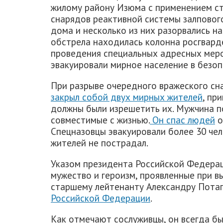
жилому району Изюма с применением ст
снарядов реактивной системы залпового
дома и несколько из них разорвались на
обстрела находилась колонна росгвард
проведения специальных адресных мер
эвакуировали мирное население в безоп
При разрыве очередного вражеского сн
закрыл собой двух мирных жителей
, пр
должны были изрешетить их. Мужчина п
совместимые с жизнью.
Он спас людей
о
Спецназовцы эвакуировали более 30 чел
жителей не пострадал.
Указом президента Российской Федераци
мужество и героизм, проявленные при в
старшему лейтенанту Александру Пота
Российской Федерации
.
Как отмечают сослуживцы, он всегда б