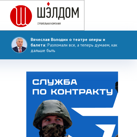
Вячеслав Володин о театре оперы и
балета:
Разломали все, а теперь думаем, как
дальше быть