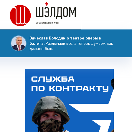
Вячеслав Володин о театре оперы и
балета:
Разломали все, а теперь думаем, как
дальше быть