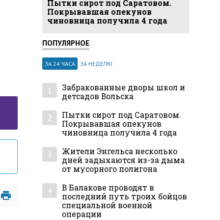
Пытки сирот под Саратовом.
Покрывавшая опекунов
чиновница получила 4 года
ПОПУЛЯРНОЕ
ЗА 24 ЧАСА
ЗА НЕДЕЛЮ
Забракованные дворы школ и
1
детсадов Вольска
Пытки сирот под Саратовом.
2
Покрывавшая опекунов
чиновница получила 4 года
Жители Энгельса несколько
3
дней задыхаются из-за дыма
от мусорного полигона
В Балакове проводят в
4
последний путь троих бойцов
специальной военной
операции