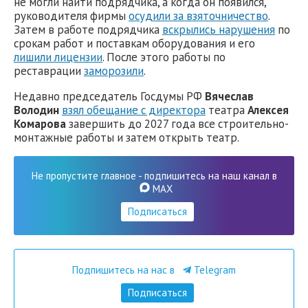
не могли найти подрядчика, а когда он появился,
руководителя фирмы
осудили за взяточничество
.
Затем в работе подрядчика
вскрылись нарушения
по
срокам работ и поставкам оборудования и его
лишили лицензии
. После этого работы по
реставрации
заморозили
.
Недавно председатель Госдумы РФ
Вячеслав
Володин
взял обещание с директора
театра
Алексея
Комарова
завершить до 2027 года все строительно-
монтажные работы и затем открыть театр.
Не пропустите главное - подпишитесь на наш канал в
MAX
Подписаться
Подпишитесь на нас в
Telegram
Подписаться