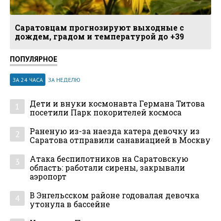
Саратовцам прогнозируют выходные с
дождем, градом и температурой до +39
ПОПУЛЯРНОЕ
ЗА 24 ЧАСА
ЗА НЕДЕЛЮ
Дети и внуки космонавта Германа Титова
1
посетили Парк покорителей космоса
Раненую из-за наезда катера девочку из
2
Саратова отправили санавиацией в Москву
Атака беспилотников на Саратовскую
3
область: работали сирены, закрывали
аэропорт
В Энгельсском районе годовалая девочка
4
утонула в бассейне