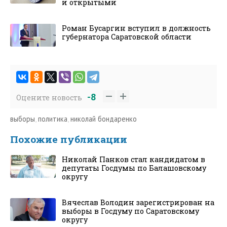
и открытыми
Роман Бусаргин вступил в должность
губернатора Саратовской области
-8
Оцените новость
выборы
,
политика
,
николай бондаренко
Похожие публикации
Николай Панков стал кандидатом в
депутаты Госдумы по Балашовскому
округу
Вячеслав Володин зарегистрирован на
выборы в Госдуму по Саратовскому
округу