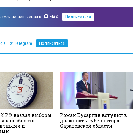
итесь на наш канал в
MAX
Подписаться
ас в
Telegram
Подписаться
К РФ назвал выборы
Роман Бусаргин вступил в
овской области
должность губернатора
ентными и
Саратовской области
ыми