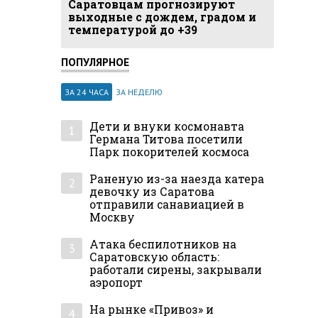
Саратовцам прогнозируют
выходные с дождем, градом и
температурой до +39
ПОПУЛЯРНОЕ
ЗА 24 ЧАСА
ЗА НЕДЕЛЮ
Дети и внуки космонавта
1
Германа Титова посетили
Парк покорителей космоса
Раненую из-за наезда катера
2
девочку из Саратова
отправили санавиацией в
Москву
Атака беспилотников на
3
Саратовскую область:
работали сирены, закрывали
аэропорт
На рынке «Привоз» и
4