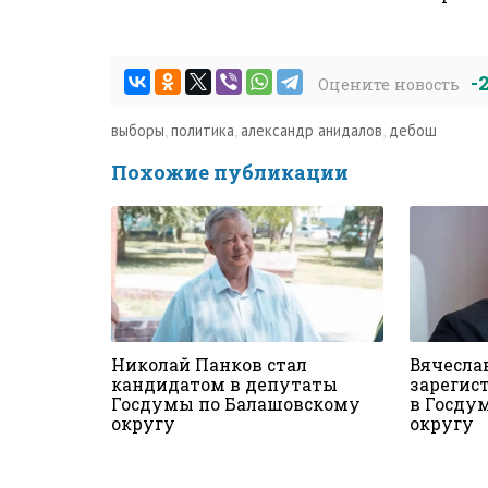
-
Оцените новость
выборы
,
политика
,
александр анидалов
,
дебош
Похожие публикации
Николай Панков стал
Вячесла
кандидатом в депутаты
зарегис
Госдумы по Балашовскому
в Госду
округу
округу