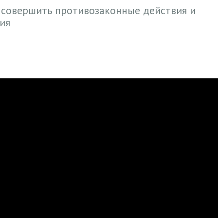
л совершить противозаконные действия и
ия