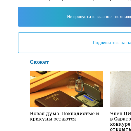
Не пропустите главное - подпиш
Подпишитесь на н
Сюжет
Новая дума. Покладистые и
Член ЦИ
крикуны остаются
в Сарат
конкур
открыт