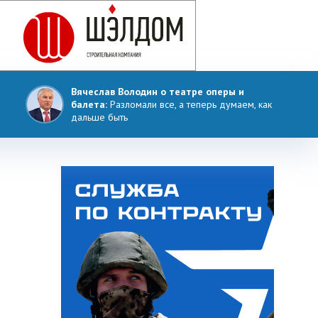
Вячеслав Володин о театре оперы и
балета:
Разломали все, а теперь думаем, как
дальше быть