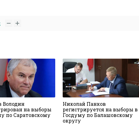
2
в Володин
Николай Панков
трирован на выборы
регистрируется на выборы в
му по Саратовскому
Госдуму по Балашовскому
округу