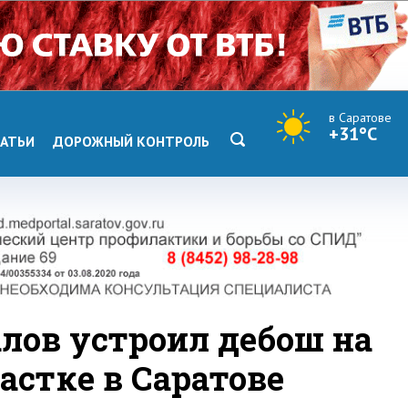
в Саратове
+31°C
АТЬИ
ДОРОЖНЫЙ КОНТРОЛЬ
ов устроил дебош на
астке в Саратове