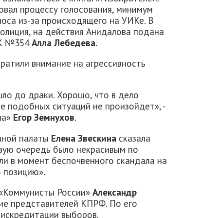
овал процессу голосования, минимум
лоса из-за происходящего на УИКе. В
полиция, на действия Анидалова подана
ИК №354
Алла Лебедева
.
ратили внимание на агрессивность
ло до драки. Хорошо, что в дело
е подобных ситуаций не произойдет», -
на»
Егор Земнухов
.
нной палаты
Елена Звескина
сказала
рвую очередь было некрасивым по
и в момент беспочвенного скандала на
 позицию».
 «Коммунисты России»
Александр
ие представителей КПРФ. По его
дискредитации выборов.