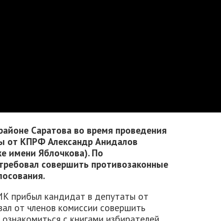
 районе Саратова во время проведения
ы от КПРФ Александр Анидалов
е имени Яблочкова). По
требовал совершить противозаконные
лосования.
ИК прибыл кандидат в депутаты от
ал от членов комиссии совершить
 ознакомиться с книгами избирателей.