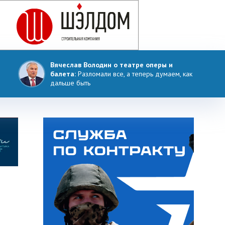
Вячеслав Володин о театре оперы и
балета:
Разломали все, а теперь думаем, как
дальше быть