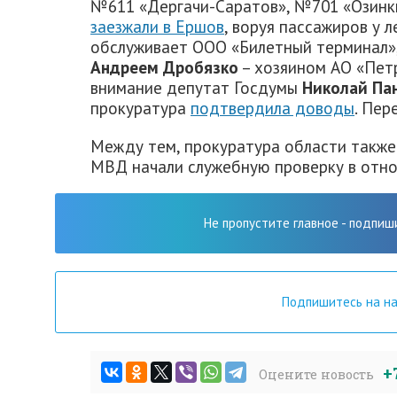
№611 «Дергачи-Саратов», №701 «Озинк
заезжали в Ершов
, воруя пассажиров у 
обслуживает ООО «Билетный терминал»,
Андреем Дробязко
– хозяином АО «Пет
внимание депутат Госдумы
Николай Па
прокуратура
подтвердила доводы
. Пер
Между тем, прокуратура области также 
МВД начали служебную проверку в отно
Не пропустите главное - подпиш
Подпишитесь на н
+
Оцените новость