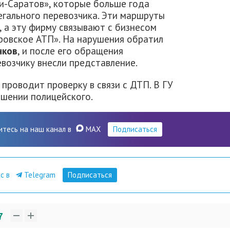
и-Саратов», которые больше года
легального перевозчика. Эти маршруты
 а эту фирму связывают с бизнесом
ровское АТП». На нарушения обратил
нков
, и после его обращения
евозчику внесли представление.
проводит проверку в связи с ДТП. В ГУ
шении полицейского.
итесь на наш канал в
MAX
Подписаться
ас в
Telegram
Подписаться
7