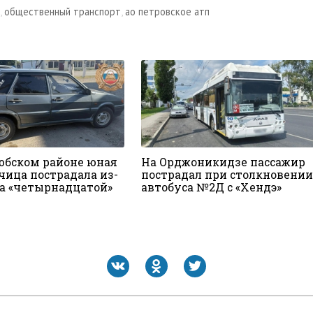
,
общественный транспорт
,
ао петровское атп
юбском районе юная
На Орджоникидзе пассажир
чица пострадала из-
пострадал при столкновении
да «четырнадцатой»
автобуса №2Д с «Хендэ»