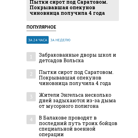
Пытки сирот под Саратовом.
Покрывавшая опекунов
чиновница получила 4 года
ПОПУЛЯРНОЕ
ЗА 24 ЧАСА
ЗА НЕДЕЛЮ
Забракованные дворы школ и
1
детсадов Вольска
Пытки сирот под Саратовом.
2
Покрывавшая опекунов
чиновница получила 4 года
Жители Энгельса несколько
3
дней задыхаются из-за дыма
от мусорного полигона
В Балакове проводят в
4
последний путь троих бойцов
специальной военной
операции