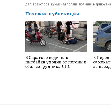
дтп
,
транспорт
,
кумысная поляна
,
полиция
,
маршрутка
Похожие публикации
В Саратове водитель
В Перел
питбайка уходил от погони и
самокат
сбил сотрудника ДПС
за наез