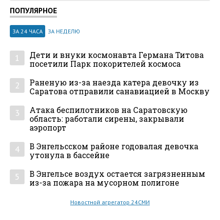
ПОПУЛЯРНОЕ
ЗА 24 ЧАСА
ЗА НЕДЕЛЮ
Дети и внуки космонавта Германа Титова
1
посетили Парк покорителей космоса
Раненую из-за наезда катера девочку из
2
Саратова отправили санавиацией в Москву
Атака беспилотников на Саратовскую
3
область: работали сирены, закрывали
аэропорт
В Энгельсском районе годовалая девочка
4
утонула в бассейне
В Энгельсе воздух остается загрязненным
5
из-за пожара на мусорном полигоне
Новостной агрегатор 24СМИ