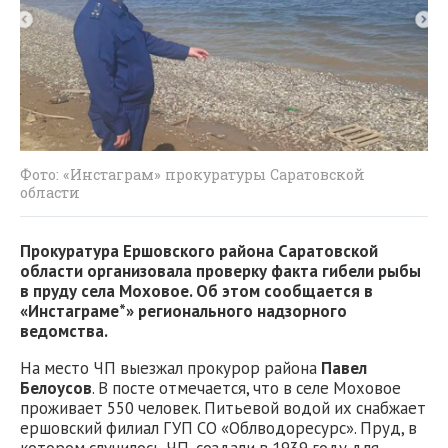
Фото: «Инстаграм» прокуратуры Саратовской
области
Прокуратура Ершовского района Саратовской
области организовала проверку факта гибели рыбы
в пруду села Моховое. Об этом сообщается в
«Инстаграме*» регионального надзорного
ведомства.
На место ЧП выезжал прокурор района
Павел
Белоусов
. В посте отмечается, что в селе Моховое
проживает 550 человек. Питьевой водой их снабжает
ершовский филиал ГУП СО «Облводоресурс». Пруд, в
котором случилось ЧП, создали в 1939 году для