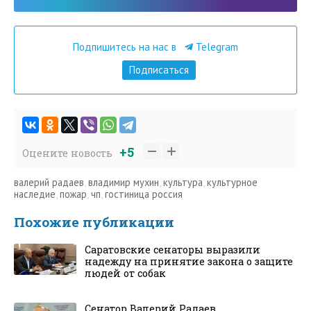
Подпишитесь на нас в
Telegram
Подписаться
+5
Оцените новость
валерий радаев
,
владимир мухин
,
культура
,
культурное
наследие
,
пожар
,
чп
,
гостиница россия
Похожие публикации
Саратовские сенаторы выразили
надежду на принятие закона о защите
людей от собак
Сенатор Валерий Радаев