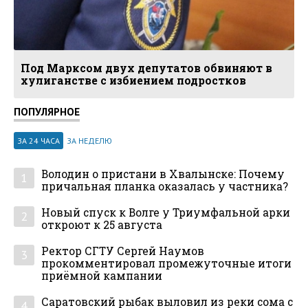
Под Марксом двух депутатов обвиняют в
хулиганстве с избиением подростков
ПОПУЛЯРНОЕ
ЗА 24 ЧАСА
ЗА НЕДЕЛЮ
Володин о пристани в Хвалынске: Почему
1
причальная планка оказалась у частника?
Новый спуск к Волге у Триумфальной арки
2
откроют к 25 августа
Ректор СГТУ Сергей Наумов
3
прокомментировал промежуточные итоги
приёмной кампании
Саратовский рыбак выловил из реки сома с
4