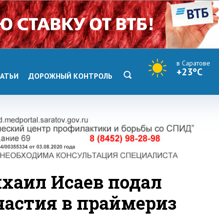
в Саратове
+23°C
АТЬИ
ДОРОЖНЫЙ КОНТРОЛЬ
ихаил Исаев подал
астия в праймериз