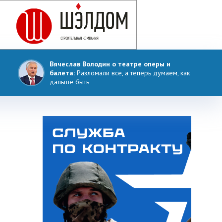
Вячеслав Володин о театре оперы и
балета:
Разломали все, а теперь думаем, как
дальше быть