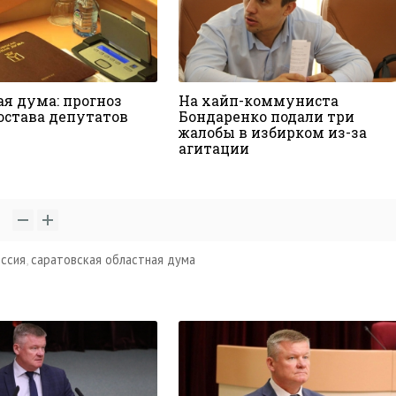
ая дума: прогноз
На хайп-коммуниста
состава депутатов
Бондаренко подали три
жалобы в избирком из-за
агитации
1
оссия
,
саратовская областная дума