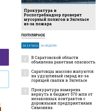
Прокуратура и
Роспотребнадзор проверят
мусорный полигон в Энгельсе
из-за пожара
ПОПУЛЯРНОЕ
ЗА 24 ЧАСА
ЗА НЕДЕЛЮ
В Саратовской области
1
объявлена ракетная опасность
Саратовцы массово жалуются
2
на удушливый смрад из-за
горящей свалки в Энгельсе
Прокуратура намерена
3
вернуть в бюджет 570 млн от
незаконных контрактов с
дорожными предприятиями
Симоняна