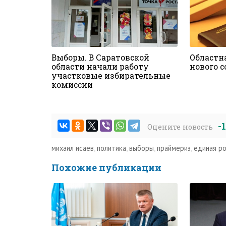
Выборы. В Саратовской
Областн
области начали работу
нового 
участковые избирательные
комиссии
-
Оцените новость
михаил исаев
,
политика
,
выборы
,
праймериз
,
единая р
Похожие публикации