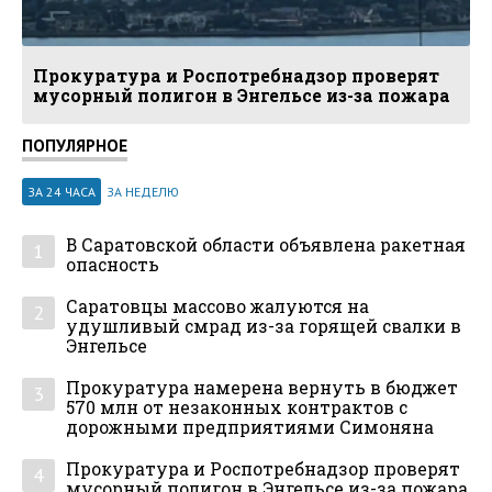
Прокуратура и Роспотребнадзор проверят
мусорный полигон в Энгельсе из-за пожара
ПОПУЛЯРНОЕ
ЗА 24 ЧАСА
ЗА НЕДЕЛЮ
В Саратовской области объявлена ракетная
1
опасность
Саратовцы массово жалуются на
2
удушливый смрад из-за горящей свалки в
Энгельсе
Прокуратура намерена вернуть в бюджет
3
570 млн от незаконных контрактов с
дорожными предприятиями Симоняна
Прокуратура и Роспотребнадзор проверят
4
мусорный полигон в Энгельсе из-за пожара